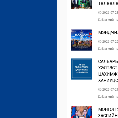
ТӨЛӨӨЛӨГ
2026-07-2
Цаг үеийн
МЭНДЧИ
2026-07-2
Цаг үеийн
САЛБАР
ХЭЛТЭСТ
ЦАХИМЖ
ХАРИУЦСА
2026-07-2
Цаг үеийн
МОНГОЛ
ЗАСГИЙН