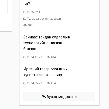
вэ?
2025-02-11
Түгээмэл асуулт, хариулт
4028
Зайнаас тандан судлалын
технологийг ашиглан
бэлчээ...
2024-11-28
4045
Иргэний газар эзэмших
хүсэлт илгээх заавар
2024-05-28
4143
бусад мэдээлэл