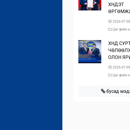
ХҮНДЭТ
ӨРГӨМЖЛ
2026-07-0
Цаг үеийн
ХҮНД СУР
ЧӨЛӨӨЛЖ
ОЛОН ЯРИ
2026-07-0
Цаг үеийн
бусад мэд