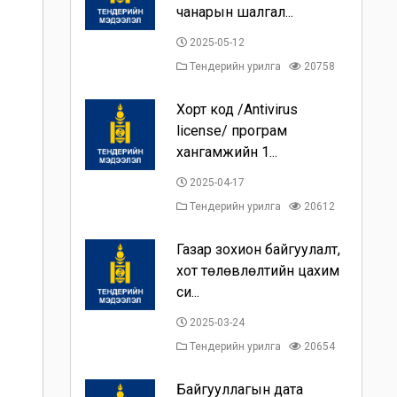
чанарын шалгал...
2025-05-12
Тендерийн урилга
20758
Хорт код /Antivirus
license/ програм
хангамжийн 1...
2025-04-17
Тендерийн урилга
20612
Газар зохион байгуулалт,
хот төлөвлөлтийн цахим
си...
2025-03-24
Тендерийн урилга
20654
Байгууллагын дата