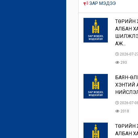
ЗАР МЭДЭЭ
ТӨРИЙН
АЛБАН Х
ШИЛЖҮҮЛ
АЖ...
2026-07-2
293
БАЯН-ӨЛ
ХЭНТИЙ 
НИЙСЛЭЛИ
2026-07-0
2018
ТӨРИЙН
АЛБАН Х