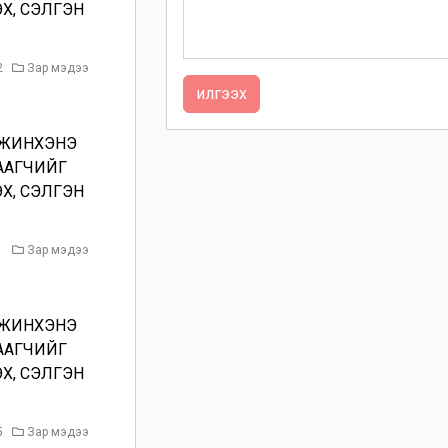
ЭХ, СЭЛГЭН
2
Зар мэдээ
илгээх
 ЖИНХЭНЭ
ААГЧИЙГ
ЭХ, СЭЛГЭН
1
Зар мэдээ
 ЖИНХЭНЭ
ААГЧИЙГ
ЭХ, СЭЛГЭН
5
Зар мэдээ