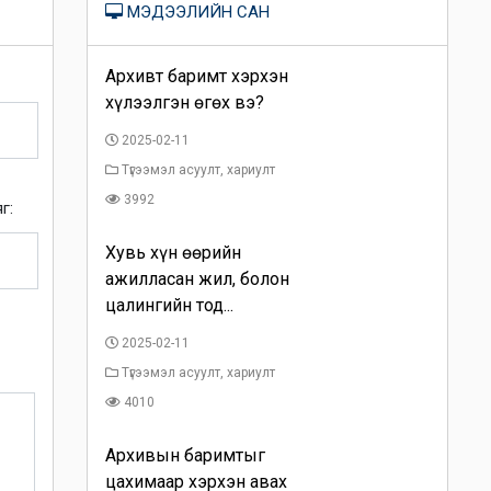
МЭДЭЭЛИЙН САН
Архивт баримт хэрхэн
хүлээлгэн өгөх вэ?
2025-02-11
Түгээмэл асуулт, хариулт
3992
г:
Хувь хүн өөрийн
ажилласан жил, болон
цалингийн тод...
2025-02-11
Түгээмэл асуулт, хариулт
4010
Архивын баримтыг
цахимаар хэрхэн авах