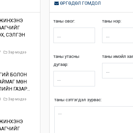
ӨРГӨДӨЛ ГОМДОЛ
 ЖИНХЭНЭ
таны овог:
таны нэр:
ААГЧИЙГ
ЭХ, СЭЛГЭН
7
Зар мэдээ
таны утасны
таны имэйл хая
дугаар:
ГИЙ БОЛОН
АЙМАГ МӨН
ЙН ГАЗАР...
8
Зар мэдээ
таны сэтгэгдэл зурвас:
 ЖИНХЭНЭ
ААГЧИЙГ