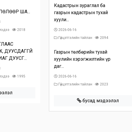
Кадастрын зураглал ба
ӨЛӨӨР ША...
газрын кадастрын тухай
хуули...
8
 мэдээ
2018
2026-06-16
Гүйцэтгэлийн тайлан
2094
ТЛААС
, ДУУСДАГГҮЙ
Газрын төлбөрийн тухай
АГ ДУУСГ...
хуулийн хэрэгжилтийн үр
даг...
8
 мэдээ
1995
2026-06-16
Гүйцэтгэлийн тайлан
2023
ээлэл
бусад мэдээлэл