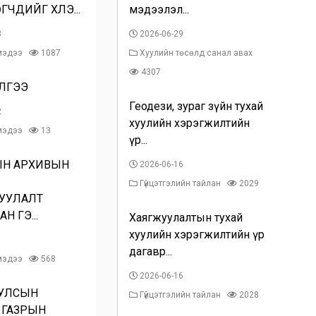
ЧДИЙГ ХҮЛЭ...
мэдээлэл...
3
2026-06-29
 мэдээ
1087
Хуулийн төсөлд санал авах
4307
ЛГЭЭ
Геодези, зураг зүйн тухай
2
хуулийн хэрэгжилтийн
 мэдээ
13
үр...
ЫН АРХИВЫН
2026-06-16
Гүйцэтгэлийн тайлан
2029
УУЛАЛТ
Н ГЭ...
Хаягжуулалтын тухай
хуулийн хэрэгжилтийн үр
1
дагавр...
 мэдээ
568
2026-06-16
 УЛСЫН
Гүйцэтгэлийн тайлан
2028
 ГАЗРЫН