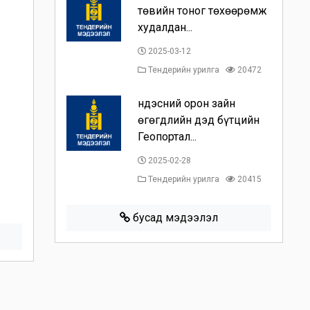
төвийн тоног төхөөрөмж
худалдан...
2025-03-12
Тендерийн урилга
20472
Үндэсний орон зайн
өгөгдлийн дэд бүтцийн
Геопортал...
2025-02-28
Тендерийн урилга
20415
бусад мэдээлэл