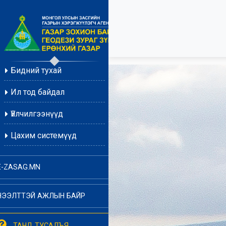
Бидний тухай
Ил тод байдал
Үйлчилгээнүүд
Цахим системүүд
E-ZASAG.MN
НЭЭЛТТЭЙ АЖЛЫН БАЙР
ТАНД ТУСАЛЪЯ