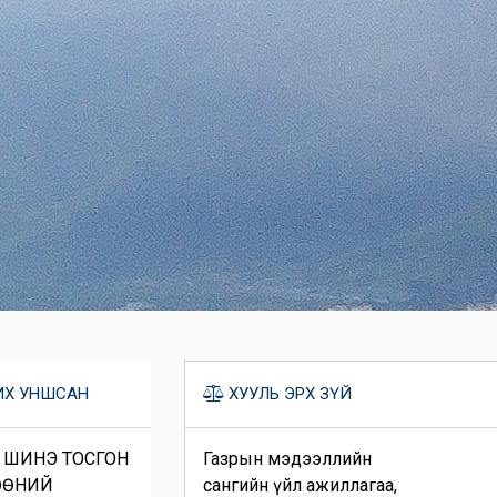
Х УНШСАН
ХУУЛЬ ЭРХ ЗҮЙ
 ШИНЭ ТОСГОН
Газрын мэдээллийн
ӨӨНИЙ
сангийн үйл ажиллагаа,