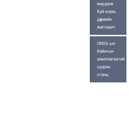
мөрдөж
буй норм,
дүрмийн
жагсаалт
GNSS-ын
байнгын
ажиллагаатай
суурин
станц