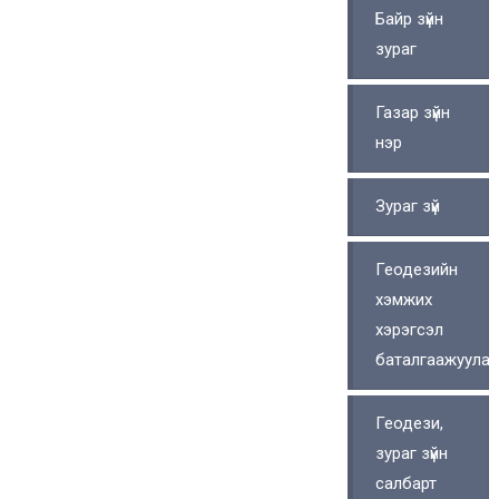
Байр зүйн
зураг
Газар зүйн
нэр
Зураг зүй
Геодезийн
хэмжих
хэрэгсэл
баталгаажуулал
Геодези,
зураг зүйн
салбарт