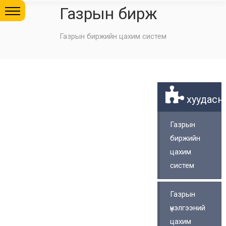
Газрын бирж
Газрын биржийн цахим систем
хуудасны
Газрын
биржийн
цахим
систем
Газрын
үнэлгээний
цахим