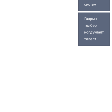
систем
Газрын
төлбөр
ногдуулалт,
төлөлт