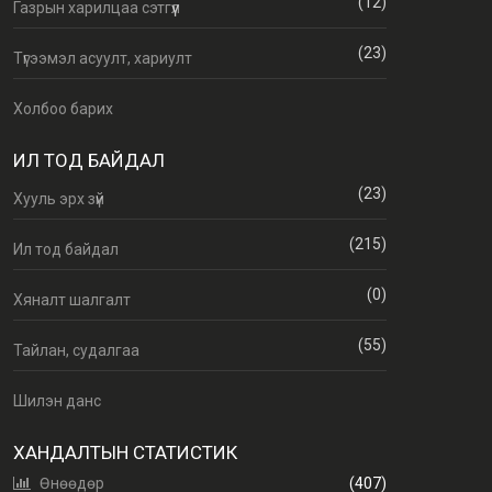
(12)
Газрын харилцаа сэтгүүл
(23)
Түгээмэл асуулт, хариулт
Холбоо барих
ИЛ ТОД БАЙДАЛ
(23)
Хууль эрх зүй
(215)
Ил тод байдал
(0)
Хяналт шалгалт
(55)
Тайлан, судалгаа
Шилэн данс
ХАНДАЛТЫН СТАТИСТИК
Өнөөдөр
(407)