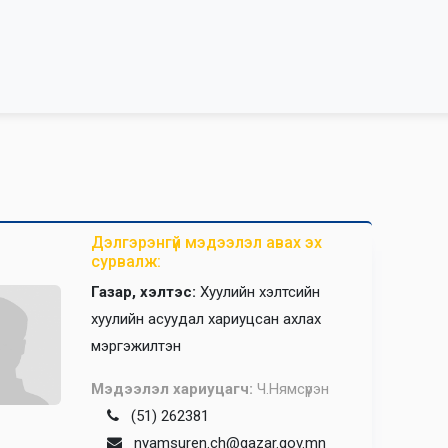
Дэлгэрэнгүй мэдээлэл авах эх
сурвалж:
Газар, хэлтэс:
Хуулийн хэлтсийн
хуулийн асуудал хариуцсан ахлах
мэргэжилтэн
Мэдээлэл хариуцагч:
Ч.Нямсүрэн
(51) 262381
nyamsuren.ch@gazar.gov.mn