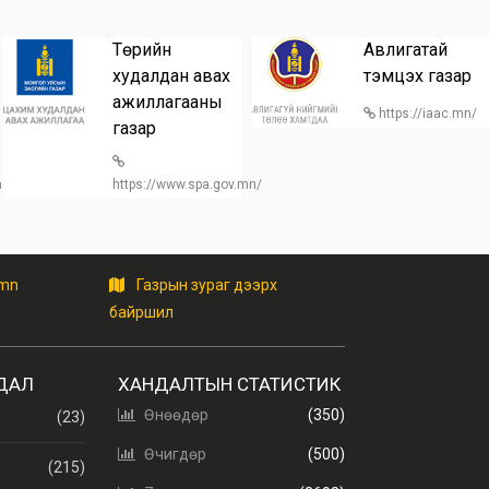
Төрийн
Авлигатай
худалдан авах
тэмцэх газар
ажиллагааны
https://iaac.mn/
газар
/home
https://www.spa.gov.mn/
.mn
Газрын зураг дээрх
байршил
ДАЛ
ХАНДАЛТЫН СТАТИСТИК
Өнөөдөр
(350)
(23)
Өчигдөр
(500)
(215)