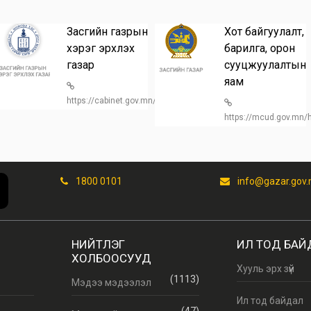
Засгийн газрын
Хот байгуулалт,
хэрэг эрхлэх
барилга, орон
газар
сууцжуулалтын
n/
яам
https://cabinet.gov.mn/
https://mcud.gov.mn
1800 0101
info@gazar.gov
НИЙТЛЭГ
ИЛ ТОД БАЙ
ХОЛБООСУУД
Хууль эрх зүй
(1113)
Мэдээ мэдээлэл
Ил тод байдал