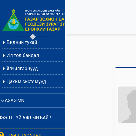
Бидний тухай
Ил тод байдал
Үйлчилгээнүүд
Цахим системүүд
E-ZASAG.MN
НЭЭЛТТЭЙ АЖЛЫН БАЙР
ТАНД ТУСАЛЪЯ