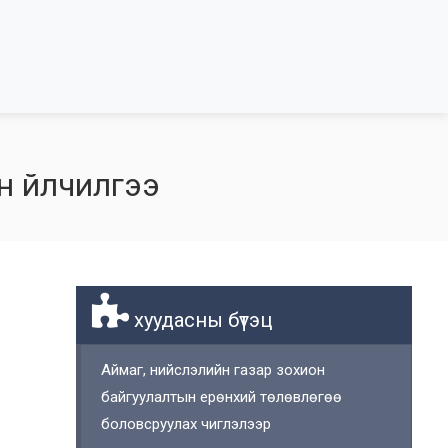
н үйлчилгээ
хуудасны бүтэц
Аймаг, нийслэлийн газар зохион
байгуулалтын ерөнхий төлөвлөгөө
боловсруулах чиглэлээр