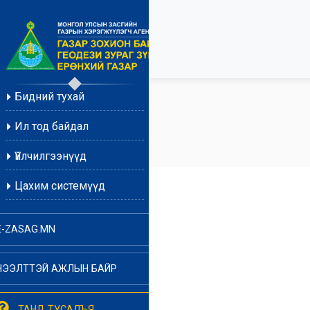
Бидний тухай
Ил тод байдал
Үйлчилгээнүүд
Цахим системүүд
E-ZASAG.MN
НЭЭЛТТЭЙ АЖЛЫН БАЙР
ТАНД ТУСАЛЪЯ