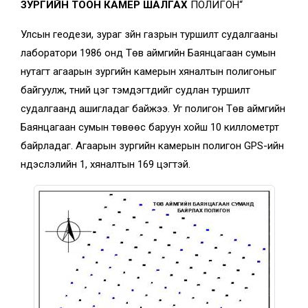
ЗУРГИЙН ТООН КАМЕР ШАЛГАХ
ПОЛИГОН“
Улсын геодези, зураг зүйн газрын туршилт судалгааны
лаборатори 1986 онд Төв аймгийн Баянцагаан сумын
нутагт агаарын зургийн камерын хяналтын полигоныг
байгуулж, түүний цэг тэмдэгтүүдийг судлан туршилт
судалгаанд ашигладаг байжээ. Уг полигон Төв аймгийн
Баянцагаан сумын төвөөс баруун хойш 10 киллометрт
байрладаг. Агаарын зургийн камерын полигон GPS-ийн
үндэслэлийн 1, хяналтын 169 цэгтэй.