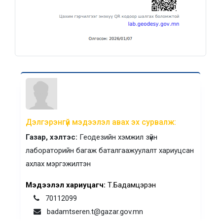
Дэлгэрэнгүй мэдээлэл авах эх сурвалж:
Газар, хэлтэс:
Геодезийн хэмжил зүйн
лабораторийн багаж баталгаажуулалт хариуцсан
ахлах мэргэжилтэн
Мэдээлэл хариуцагч:
Т.Бадамцэрэн
70112099
badamtseren.t@gazar.gov.mn