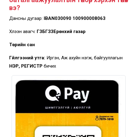
вэ?
Дансны дугаар:
IBAN030090 100900008063
Хүлээн авагч:
ГЗБГЗЗЕрөнхий газар
Төрийн сан
Гүйлгээний утга:
Иргэн, Аж ахуйн нэгж, байгууллагын
НЭР, РЕГИСТР
бичих