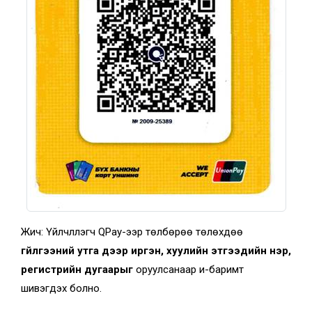
Жич: Үйлчлүүлэгч QPay-ээр төлбөрөө төлөхдөө
гүйлгээний утга
дээр иргэн, хуулийн этгээдийн нэр,
регистрийн дугаарыг
оруулсанаар и-баримт
шивэгдэх болно.