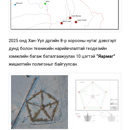
2025 онд Хан-Уул дүүргийн 8-р хорооны нутаг дэвсгэрт
дунд болон техникийн нарийвчлалтай геодезийн
хэмжлийн багаж баталгаажуулах 10 цэгтэй
“Яармаг”
жишилтийн полигоныг байгуулсан.