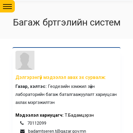
Багаж бүртгэлийн систем
Дэлгэрэнгүй мэдээлэл авах эх сурвалж:
Газар, хэлтэс:
Геодезийн хэмжил зүйн
лабораторийн багаж баталгаажуулалт хариуцсан
ахлах мэргэжилтэн
Мэдээлэл хариуцагч:
Т.Бадамцэрэн
70112099
badamtseren.t@gazar.gov.mn