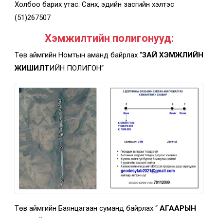
Холбоо барих утас: Санхүү, эдийн засгийн хэлтэс
(51)267507
Хэмжилтийн полигонууд:
Төв аймгийн Номтын аманд байрлах “
ЗАЙ ХЭМЖЛИЙН
ЖИШИЛТ
ИЙН ПОЛИГОН“
Төв аймгийн Баянцагаан суманд байрлах “
АГААРЫН