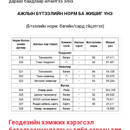
дараах байдлаар үйлчилгээ үзүүлнэ.
АЖЛЫН БҮТЭЭЛИЙН НОРМ БА ЖИШИГ ҮНЭ
(Бүтээлийн норм: багийн/сард гүйцэтгэх)
Геодезийн хэмжих хэрэгсэл
баталгаажуулалтын төлбөр хэрхэн төлөх