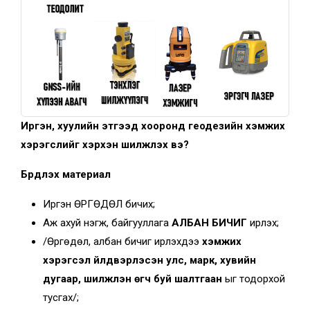
Иргэн, хуулийн этгээд хооронд геодезийн хэмжих
хэрэгслийг хэрхэн шилжүүлэх вэ?
Бүрдүүлэх материал
Иргэн ӨРГӨДӨЛ бичих;
Аж ахуй нэгж, байгууллага
АЛБАН БИЧИГ
ирүүлэх;
/Өргөдөл, албан бичиг ирүүлэхдээ
хэмжих
хэрэгсэл үйлдвэрлэсэн улс, марк, хувийн
дугаар, шилжүүлэн өгч буй шалтгаан
ыг тодорхой
тусгах/;