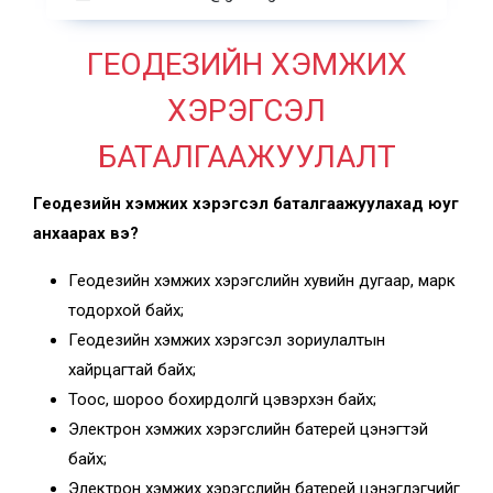
ГЕОДЕЗИЙН ХЭМЖИХ
ХЭРЭГСЭЛ
БАТАЛГААЖУУЛАЛТ
Геодезийн хэмжих хэрэгсэл баталгаажуулахад юуг
анхаарах вэ?
Геодезийн хэмжих хэрэгслийн хувийн дугаар, марк
тодорхой байх;
Геодезийн хэмжих хэрэгсэл зориулалтын
хайрцагтай байх;
Тоос, шороо бохирдолгүй цэвэрхэн байх;
Электрон хэмжих хэрэгслийн батерей цэнэгтэй
байх;
Электрон хэмжих хэрэгслийн батерей цэнэглэгчийг