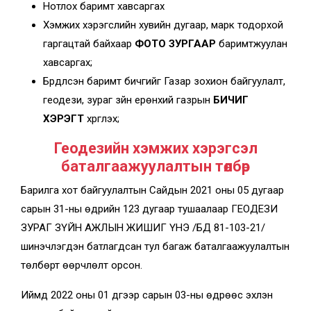
Нотлох баримт хавсаргах
Хэмжих хэрэгслийн хувийн дугаар, марк тодорхой
гаргацтай байхаар
ФОТО ЗУРГААР
баримтжуулан
хавсаргах;
Бүрдүүлсэн баримт бичгийг Газар зохион байгуулалт,
геодези, зураг зүйн ерөнхий газрын
БИЧИГ
ХЭРЭГТ
хүргүүлэх;
Геодезийн хэмжих хэрэгсэл
баталгаажуулалтын төлбөр
Барилга хот байгуулалтын Сайдын 2021 оны 05 дугаар
сарын 31-ны өдрийн 123 дугаар тушаалаар ГЕОДЕЗИ
ЗУРАГ ЗҮЙН АЖЛЫН ЖИШИГ ҮНЭ /БД 81-103-21/
шинэчлэгдэн батлагдсан тул багаж баталгаажуулалтын
төлбөрт өөрчлөлт орсон.
Иймд 2022 оны 01 дүгээр сарын 03-ны өдрөөс эхлэн