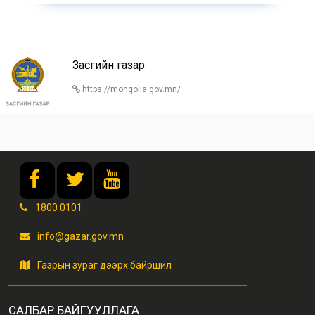
Засгийн газар
https://mongolia.gov.mn/
1800 0101
info@gazar.gov.mn
Газрын зураг дээрх байршил
САЛБАР БАЙГУУЛЛАГА