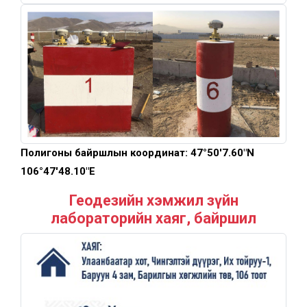
Полигоны байршлын координат: 47°50'7.60"N
106°47'48.10"E
Геодезийн хэмжил зүйн
лабораторийн хаяг, байршил