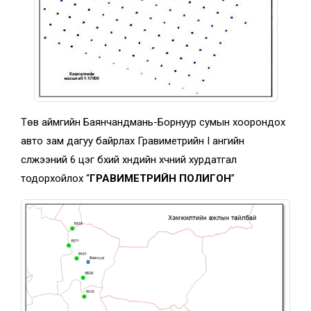
Төв аймгийн Баянчандмань-Борнуур сумын хоорондох
авто зам дагуу байрлах Гравиметрийн I ангийн
сүлжээний 6 цэг бүхий хүндийн хүчний хурдатгал
тодорхойлох “
ГРАВИМЕТРИЙН ПОЛИГОН
”