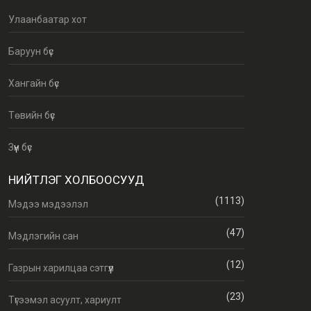
Улаанбаатар хот
Баруун бүс
Хангайн бүс
Төвийн бүс
Зүүн бүс
НИЙТЛЭГ ХОЛБООСУУД
(1113)
Мэдээ мэдээлэл
(47)
Мэдлэгийн сан
(12)
Газрын харилцаа сэтгүүл
(23)
Түгээмэл асуулт, хариулт