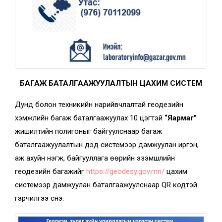
БАГАЖ БАТАЛГААЖУУЛАЛТЫН ЦАХИМ СИСТЕМ
Дунд болон техникийн нарийвчлалтай геодезийн
хэмжлийн багаж баталгаажуулах 10 цэгтэй
“Яармаг”
жишилтийн полигоныг байгуулснаар багаж
баталгаажуулалтын дэд системээр дамжуулан иргэн,
аж ахуйн нэгж, байгууллага өөрийн эзэмшлийн
геодезийн багажийг
https://geodesy.gov.mn/
цахим
системээр дамжуулан баталгаажуулснаар QR кодтэй
гэрчилгээ үүснэ.