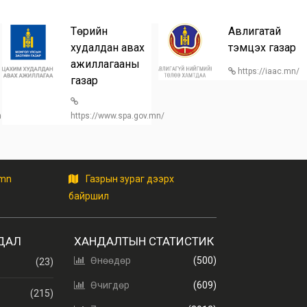
Төрийн
Авлигатай
худалдан авах
тэмцэх газар
ажиллагааны
https://iaac.mn/
газар
/home
https://www.spa.gov.mn/
.mn
Газрын зураг дээрх
байршил
ДАЛ
ХАНДАЛТЫН СТАТИСТИК
Өнөөдөр
(500)
(23)
Өчигдөр
(609)
(215)