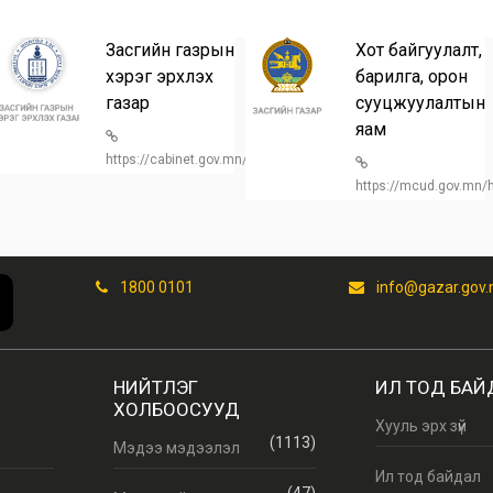
Засгийн газрын
Хот байгуулалт,
хэрэг эрхлэх
барилга, орон
газар
сууцжуулалтын
n/
яам
https://cabinet.gov.mn/
https://mcud.gov.mn
1800 0101
info@gazar.gov
НИЙТЛЭГ
ИЛ ТОД БАЙ
ХОЛБООСУУД
Хууль эрх зүй
(1113)
Мэдээ мэдээлэл
Ил тод байдал