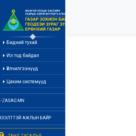
Бидний тухай
Ил тод байдал
Үйлчилгээнүүд
Цахим системүүд
E-ZASAG.MN
НЭЭЛТТЭЙ АЖЛЫН БАЙР
ТАНД ТУСАЛЪЯ