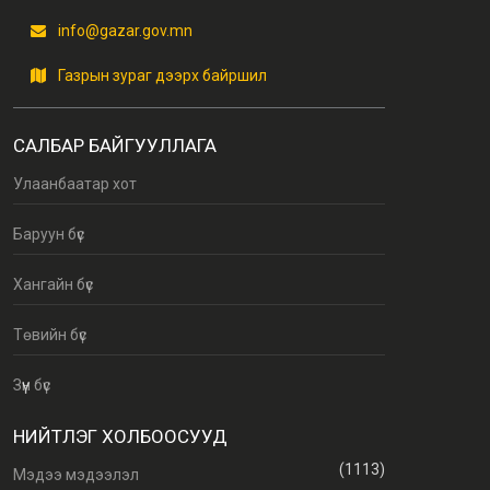
info@gazar.gov.mn
Газрын зураг дээрх байршил
САЛБАР БАЙГУУЛЛАГА
Улаанбаатар хот
Баруун бүс
Хангайн бүс
Төвийн бүс
Зүүн бүс
НИЙТЛЭГ ХОЛБООСУУД
(1113)
Мэдээ мэдээлэл