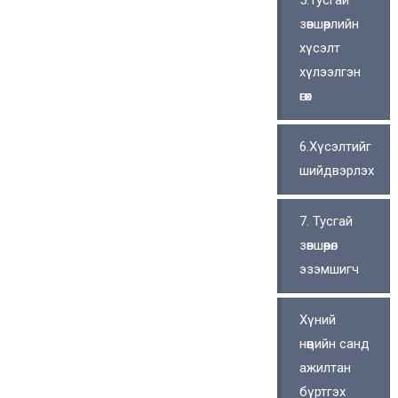
5.Тусгай
зөвшөөрлийн
хүсэлт
хүлээлгэн
өгөх
6.Хүсэлтийг
шийдвэрлэх
7. Тусгай
зөвшөөрөл
эзэмшигч
Хүний
нөөцийн санд
ажилтан
бүртгэх