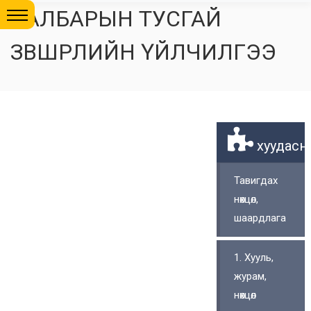
САЛБАРЫН ТУСГАЙ
ЗӨВШӨӨРЛИЙН ҮЙЛЧИЛГЭЭ
хуудасны
Тавигдах
нөхцөл,
шаардлага
1. Хууль,
журам,
нөхцөл