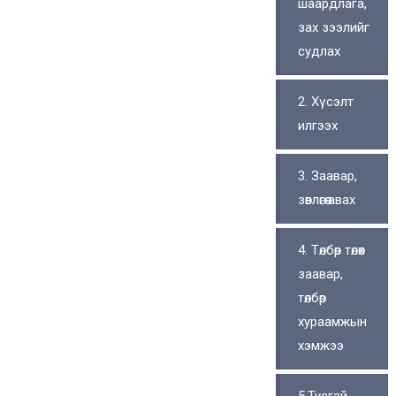
шаардлага,
зах зээлийг
судлах
2. Хүсэлт
илгээх
3. Заавар,
зөвлөгөө авах
4. Төлбөр төлөх
заавар,
төлбөр
хураамжын
хэмжээ