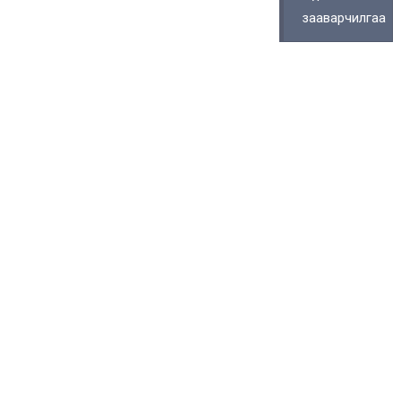
зааварчилгаа