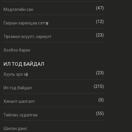
(47)
Мэдлэгийн сан
(12)
Газрын харилцаа сэтгүүл
(23)
Түгээмэл асуулт, хариулт
Холбоо барих
ИЛ ТОД БАЙДАЛ
(23)
Хууль эрх зүй
(215)
Ил тод байдал
(0)
Хяналт шалгалт
(55)
Тайлан, судалгаа
Шилэн данс