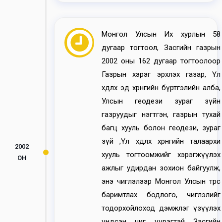
Монгол Улсын Их хурлын 58
дугаар тогтоол, Засгийн газрын
2002 оны 162 дугаар тогтоолоор
Газрын хэрэг эрхлэх газар, Үл
хөдлөх эд хөрөнгийн бүртгэлийн алба,
Улсын геодези зураг зүйн
газруудыг нэгтгэн, газрын тухай
багц хууль болон геодези, зураг
зүй ,Үл хөдлөх хөрөнгийн талаархи
2002
хууль тогтоомжийг хэрэгжүүлэх
ОН
ажлыг удирдан зохион байгуулж,
энэ чиглэлээр Монгол Улсын төрөөс
баримтлах бодлого, чиглэлийг
тодорхойлоход дэмжлэг үзүүлэх
үндсэн чиг үүрэгтэй Засгийн