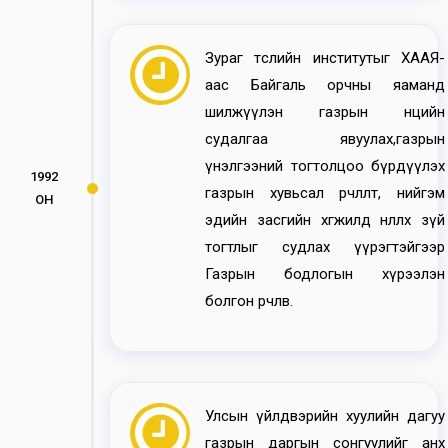
Зураг төслийн институтыг ХААЯ-
аас Байгаль орчны яаманд
шилжүүлэн газрын нөөцийн
судалгаа явуулах,газрын
үнэлгээний тогтолцоо бүрдүүлэх
1992
газрын хувьсал өөрчлөлт, нийгэм
ОН
эдийн засгийн хөгжилд нөлөөлөх зүй
тогтлыг судлах үүрэгтэйгээр
Газрын бодлогын хүрээлэн
болгон өөрчлөв.
Улсын үйлдвэрийн хуулийн дагуу
газрын даргын сонгуулийг анх