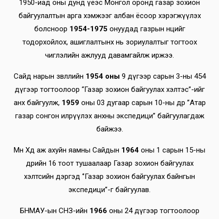
1950-иад оны дунд үеэс Монгол оронд газар зохион
байгуулалтын арга хэмжээг албан ёсоор хэрэгжүүлэх
болсноор
1954-1975
онуудад газрын нөөцийг
тодорхойлох, ашиглалтынх нь зориулалтыг тогтоох
чиглэлийн ажлууд давамгайлж иржээ.
Сайд нарын зөвлөлийн
1954 оны
9 дүгээр сарын 3-ны 454
дүгээр тогтоолоор “Газар зохион байгуулах хэлтэс”-ийг
анх байгуулж,
1959
оны 03 дугаар сарын 10-ны өдөр ’’Атар
газар сонгон илрүүлэх анхны экспедици’’ байгуулагдаж
байжээ.
Мөн Хөдөө аж ахуйн яамны Сайдын
1964
оны 1 сарын 15-ны
өдрийн 16 тоот тушаалаар Газар зохион байгуулах
хэлтсийн дэргэд ‘’Газар зохион байгуулах байнгын
экспедици’’-г байгуулав.
БНМАУ-ын СНЗ-ийн
1966
оны 24 дүгээр тогтоолоор