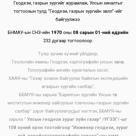
Геодези, газрын зургийг журамлаж, Улсын хяналтыг
тогтоохын тулд “Геодези, газрын зургийн зөвлөл”-ийг
байгуулжээ.
БНМАУ-ын СНЗ-ийн
1970
оны
08 сарын 01-ний өдрийн
232 дугаар тогтоолоор:
Түлш эрчим хүчний үйлдвэр;
Геологийн яамны Геодези, картографийн улсын зөвлөл;
Топографийн ангийн зураглалын хэсэг;
ХААЯ-ны “Газар зохион байгуулах байнгын экспедицийн
агаарын зургийн салбар”;
ББМҮЯ-ны харьяа “Барилгын зургийн Улсын төв
институтын инженер хайгуулын товчооны газрын зургийн
салбар” зэрэг байгууллагуудыг нэгтгэн, ББМҮЯ-ны
харьяа “
Улсын геодези зураг зүйн газар” /УГЗЗГ/-ыг
108 хүний орон тоотойгоор “Инженер геодези, зураг
зүй, аэрофототопографийн товчоо”-ны хамт