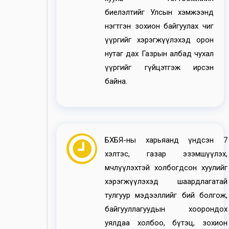
биелэлтийг Улсын хэмжээнд
нэгтгэн зохион байгуулах чиг
үүргийг хэрэгжүүлэхэд орон
нутаг дах Газрын албад чухал
үүргийг гүйцэтгэж ирсэн
байна.
БХБЯ-ны харьяанд үндсэн 7
хэлтэс, газар эзэмшүүлэх,
өмчлүүлэхтэй холбогдсон хуулийг
хэрэгжүүлэхэд шаардлагатай
тулгуур мэдээллийг бий болгож,
байгууллагуудын хоорондох
уялдаа холбоо, бүтэц, зохион