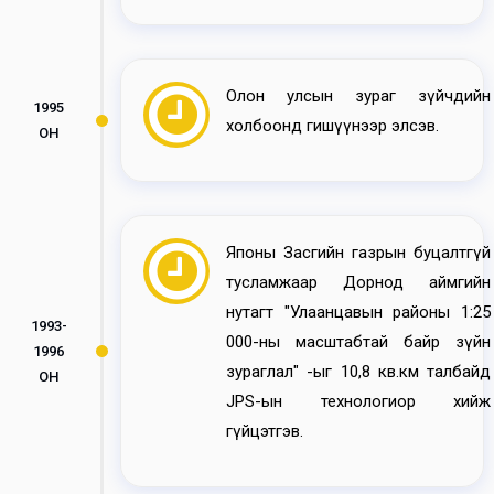
Олон улсын зураг зүйчдийн
1995
холбоонд гишүүнээр элсэв.
ОН
Японы Засгийн газрын буцалтгүй
тусламжаар Дорнод аймгийн
нутагт "Улаанцавын районы 1:25
1993-
000-ны масштабтай байр зүйн
1996
зураглал" -ыг 10,8 кв.км талбайд
ОН
JPS-ын технологиор хийж
гүйцэтгэв.