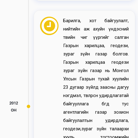
Барилга, хот байгуулалт,
нийтийн аж ахуйн үндэсний
төвийн чиг үүргийг салган
Газрын харилцаа, геодези,
зураг зүйн газар болгов.
Газрын харилцаа геодези
зураг зүйн газар нь Монгол
Улсын Газрын тухай хуулийн
23 дугаар зүйлд заасны дагуу
нэгдмэл, төвлөрсөн удирдлагатай
2012
байгууллага бөгөөд тус
ОН
агентлагийн газар зохион
байгуулалтын удирдлага,
геодези,зураг зүйн талаархи
хууль тогтоомжийн