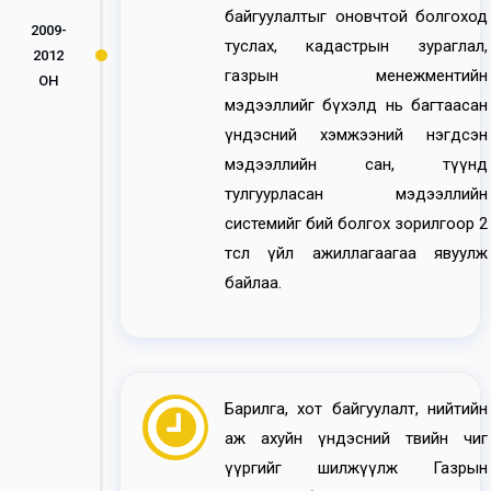
байгуулалтыг оновчтой болгоход
2009-
туслах, кадастрын зураглал,
2012
газрын менежментийн
ОН
мэдээллийг бүхэлд нь багтаасан
үндэсний хэмжээний нэгдсэн
мэдээллийн сан, түүнд
тулгуурласан мэдээллийн
системийг бий болгох зорилгоор 2
төсөл үйл ажиллагаагаа явуулж
байлаа.
Барилга, хот байгуулалт, нийтийн
аж ахуйн үндэсний төвийн чиг
үүргийг шилжүүлж Газрын