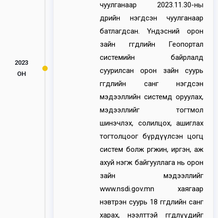
чуулганаар 2023.11.30-ны
өдрийн нэгдсэн чуулганаар
батлагдсан. Үндэсний орон
зайн өгөгдлийн Геопортал
системийн байрлалд
2023
суурилсан орон зайн суурь
ОН
өгөгдлийн санг нэгдсэн
мэдээллийн системд оруулах,
мэдээллийг тогтмол
шинэчлэх, солилцох, ашиглах
тогтолцоог бүрдүүлсэн цогц
систем болж өргөжин, иргэн, аж
ахуй нэгж байгууллага нь орон
зайн мэдээллийг
www.nsdi.gov.mn хаягаар
нэвтрэн суурь 18 өгөгдлийн санг
харах, нээлттэй өгөгдлүүдийг