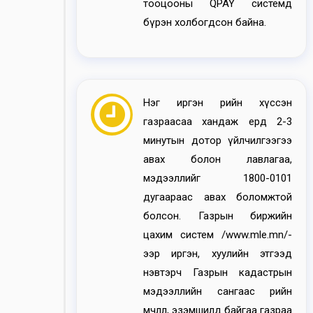
тооцооны QPAY системд
бүрэн холбогдсон байна.
Нэг иргэн өөрийн хүссэн
газраасаа хандаж ердөө 2-3
минутын дотор үйлчилгээгээ
авах болон лавлагаа,
мэдээллийг 1800-0101
дугаараас авах боломжтой
болсон. Газрын биржийн
цахим систем /www.mle.mn/-
ээр иргэн, хуулийн этгээд
нэвтэрч Газрын кадастрын
мэдээллийн сангаас өөрийн
өмчлөл, эзэмшилд байгаа газраа