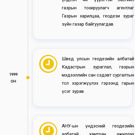
газрын тохируулагч агентлаг
Газрын харилцаа, геодези зураг
зүйн газар байгуулагдав.
Швед улсын геодезийн албатай
Кадастрын зураглал, газрын
1999
мэдээллийн сан сэдэвт сургалтын
ОН
төсөл хэрэгжүүлэх гэрээнд гарын
үсэг зурав.
АНУ-ын үндэсний геодезийн
албатай хамтран ажиллах