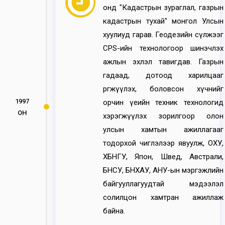
онд "Кадастрын зураглал, газрын
кадастрын тухай" монгол Улсын
хуулиуд гарав. Геодезийн сүлжээг
CPS-ийн технологоор шинэчлэх
ажлын эхлэл тавигдав. Газрын
гадаад, дотоод харилцааг
өргөжүүлэх, боловсон хүчнийг
1997
орчин үеийн техник технологид
ОН
хэрэгжүүлэх зорилгоор олон
улсын хамтын ажиллагааг
тодорхой чиглэлээр явуулж, ОХУ,
ХБНГУ, Япон, Швед, Австрали,
БНСУ, БНХАУ, АНУ-ын мэргэжлийн
байгууллагуудтай мэдээлэл
солилцон хамтран ажиллаж
байна.