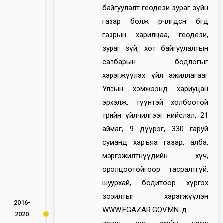
байгуулалт геодези зураг зүйн
газар болж өөрчлөгдсөн бөгөөд
газрын харилцаа, геодези,
зураг зүй, хот байгуулалтын
салбарын бодлогыг
хэрэгжүүлэх үйл ажиллагааг
Улсын хэмжээнд хариуцан
эрхэлж, түүнтэй холбоотой
төрийн үйлчилгээг нийслэл, 21
аймаг, 9 дүүрэг, 330 гаруй
суманд харъяа газар, алба,
мэргэжилтнүүдийн хүч,
оролцоотойгоор тасралтгүй,
шуурхай, бодитоор хүргэх
зорилтыг хэрэгжүүлэн
2016-
WWW.EGAZAR.GOV.MN-д
2020