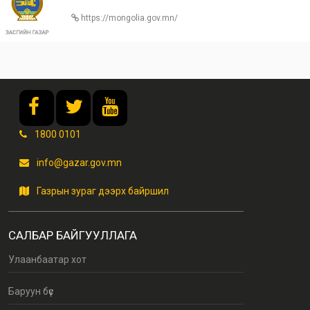
https://mongolia.gov.mn/
1800 0101
info@gazar.gov.mn
Газрын зураг дээрх байршил
САЛБАР БАЙГУУЛЛАГА
Улаанбаатар хот
Баруун бүс