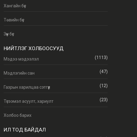
Хангайн бүс
Төвийн бүс
Зүүн бүс
НИЙТЛЭГ ХОЛБООСУУД
(1113)
Мэдээ мэдээлэл
(47)
Мэдлэгийн сан
(12)
Газрын харилцаа сэтгүүл
(23)
Түгээмэл асуулт, хариулт
Холбоо барих
ИЛ ТОД БАЙДАЛ