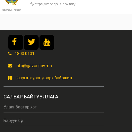
https://mongolia.gov.mn/
1800 0101
info@gazar.gov.mn
Газрын зураг дээрх байршил
САЛБАР БАЙГУУЛЛАГА
Улаанбаатар хот
Баруун бүс