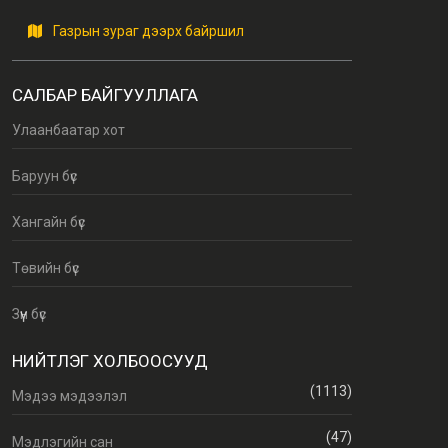
Газрын зураг дээрх байршил
САЛБАР БАЙГУУЛЛАГА
Улаанбаатар хот
Баруун бүс
Хангайн бүс
Төвийн бүс
Зүүн бүс
НИЙТЛЭГ ХОЛБООСУУД
(1113)
Мэдээ мэдээлэл
(47)
Мэдлэгийн сан