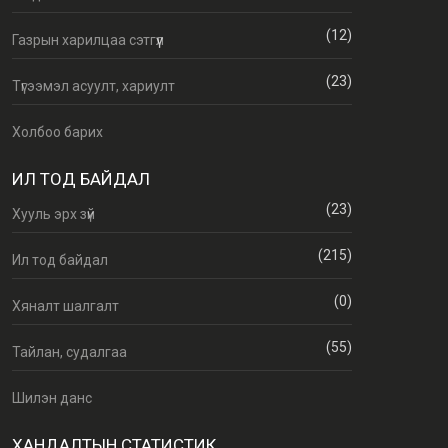
(12)
Газрын харилцаа сэтгүүл
(23)
Түгээмэл асуулт, хариулт
Холбоо барих
ИЛ ТОД БАЙДАЛ
(23)
Хууль эрх зүй
(215)
Ил тод байдал
(0)
Хяналт шалгалт
(55)
Тайлан, судалгаа
Шилэн данс
ХАНДАЛТЫН СТАТИСТИК