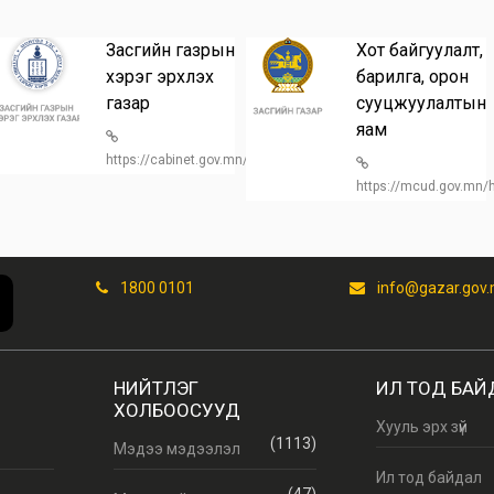
Засгийн газрын
Хот байгуулалт,
хэрэг эрхлэх
барилга, орон
газар
сууцжуулалтын
n/
яам
https://cabinet.gov.mn/
https://mcud.gov.mn
1800 0101
info@gazar.gov
НИЙТЛЭГ
ИЛ ТОД БАЙ
ХОЛБООСУУД
Хууль эрх зүй
(1113)
Мэдээ мэдээлэл
Ил тод байдал