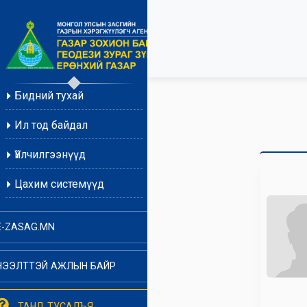
Бидний тухай
Ил тод байдал
Үйлчилгээнүүд
Цахим системүүд
E-ZASAG.MN
НЭЭЛТТЭЙ АЖЛЫН БАЙР
ТАНД ТУСАЛЪЯ