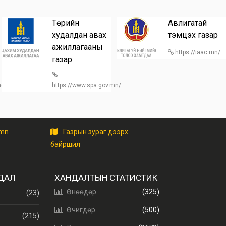
Төрийн
Авлигатай
худалдан авах
тэмцэх газар
ажиллагааны
https://iaac.mn/
газар
/home
https://www.spa.gov.mn/
.mn
Газрын зураг дээрх
байршил
ДАЛ
ХАНДАЛТЫН СТАТИСТИК
Өнөөдөр
(325)
(23)
Өчигдөр
(500)
(215)