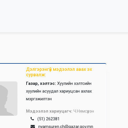
Дэлгэрэнгүй мэдээлэл авах эх
сурвалж:
Газар, хэлтэс:
Хуулийн хэлтсийн
хуулийн асуудал хариуцсан ахлах
мэргэжилтэн
Мэдээлэл хариуцагч:
Ч.Нямсүрэн
(51) 262381
nyamsuren.ch@gazar.gov.mn