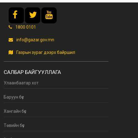
1800 0101
info@gazar.gov.mn
Газрын зураг дээрх байршил
САЛБАР БАЙГУУЛЛАГА
Улаанбаатар хот
Баруун бүс
Хангайн бүс
Төвийн бүс