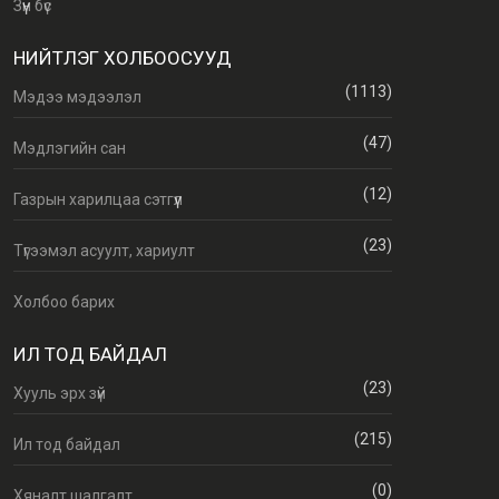
Зүүн бүс
НИЙТЛЭГ ХОЛБООСУУД
(1113)
Мэдээ мэдээлэл
(47)
Мэдлэгийн сан
(12)
Газрын харилцаа сэтгүүл
(23)
Түгээмэл асуулт, хариулт
Холбоо барих
ИЛ ТОД БАЙДАЛ
(23)
Хууль эрх зүй
(215)
Ил тод байдал
(0)
Хяналт шалгалт