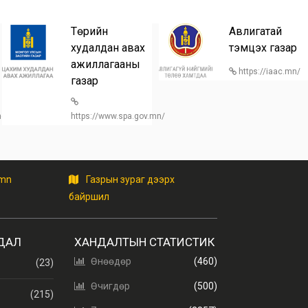
Төрийн
Авлигатай
худалдан авах
тэмцэх газар
ажиллагааны
https://iaac.mn/
газар
/home
https://www.spa.gov.mn/
.mn
Газрын зураг дээрх
байршил
ДАЛ
ХАНДАЛТЫН СТАТИСТИК
Өнөөдөр
(460)
(23)
Өчигдөр
(500)
(215)