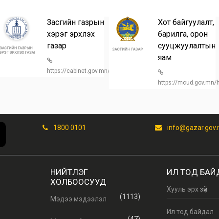
Засгийн газрын
Хот байгуулалт,
хэрэг эрхлэх
барилга, орон
газар
сууцжуулалтын
n/
яам
https://cabinet.gov.mn/
https://mcud.gov.mn
1800 0101
info@gazar.gov
НИЙТЛЭГ
ИЛ ТОД БАЙ
ХОЛБООСУУД
Хууль эрх зүй
(1113)
Мэдээ мэдээлэл
Ил тод байдал