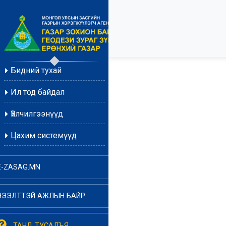
Бидний тухай
Ил тод байдал
Үйлчилгээнүүд
Цахим системүүд
E-ZASAG.MN
НЭЭЛТТЭЙ АЖЛЫН БАЙР
ТАНД ТУСАЛЪЯ