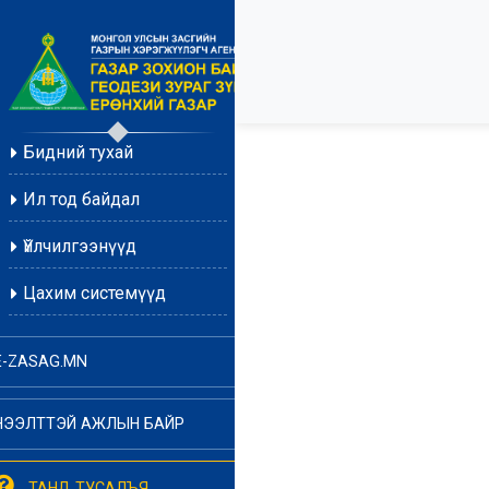
Бидний тухай
Ил тод байдал
Үйлчилгээнүүд
Цахим системүүд
E-ZASAG.MN
НЭЭЛТТЭЙ АЖЛЫН БАЙР
ТАНД ТУСАЛЪЯ