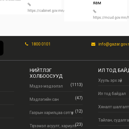
яам
https://cabinet.gov.mn/
https://mcud.gov.mn
1800 0101
info@gazar.gov
НИЙТЛЭГ
ИЛ ТОД БАЙ
ХОЛБООСУУД
Хууль эрх зүй
(1113)
Мэдээ мэдээлэл
Ил тод байдал
(47)
Мэдлэгийн сан
Хяналт шалгал
(12)
Газрын харилцаа сэтгүүл
Тайлан, судалг
(23)
Түгээмэл асуулт, хариулт