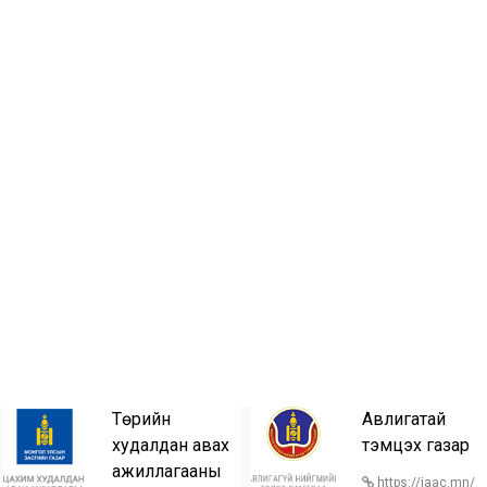
Төрийн
Авлигатай
худалдан авах
тэмцэх газар
ажиллагааны
https://iaac.mn/