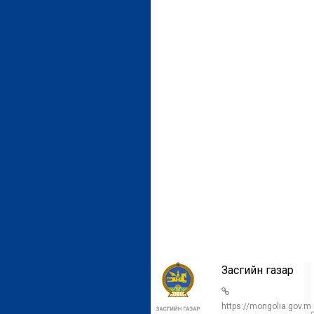
Улсын
Засгийн газар
бүртгэлийн
ерөнхий газар
https://mongolia.gov.m