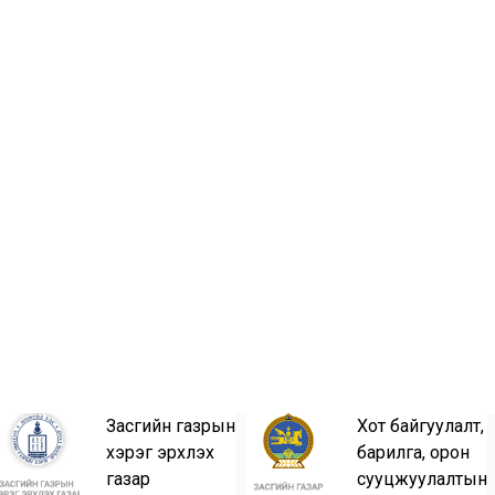
Засгийн газрын
Хот байгуулалт,
хэрэг эрхлэх
барилга, орон
газар
сууцжуулалтын
n/