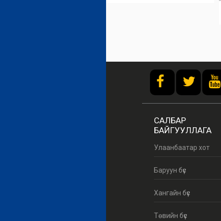
/home
https://burtgel.gov.mn/
САЛБАР
БАЙГУУЛЛАГА
Улаанбаатар хот
Баруун бүс
Хангайн бүс
Төвийн бүс