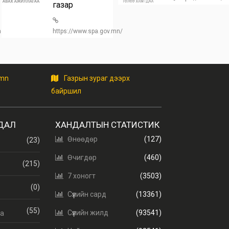
газар
/home
https://www.spa.gov.mn/
.mn
Газрын зураг дээрх
байршил
ДАЛ
ХАНДАЛТЫН СТАТИСТИК
Өнөөдөр
(127)
(23)
Өчигдөр
(460)
(215)
7 хоногт
(3503)
(0)
т
Сүүлийн сард
(13361)
(55)
Сүүлийн жилд
(93541)
аа