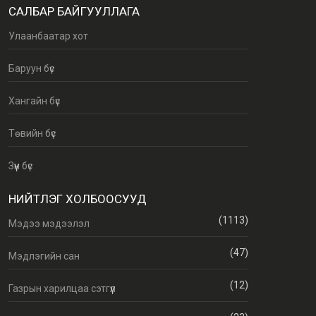
САЛБАР БАЙГУУЛЛАГА
Улаанбаатар хот
Баруун бүс
Хангайн бүс
Төвийн бүс
Зүүн бүс
НИЙТЛЭГ ХОЛБООСУУД
(1113)
Мэдээ мэдээлэл
(47)
Мэдлэгийн сан
(12)
Газрын харилцаа сэтгүүл