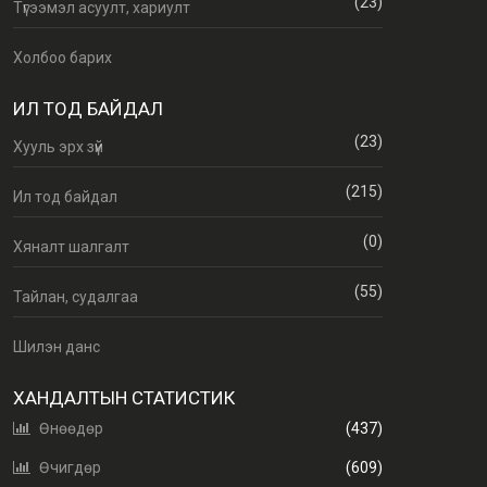
(23)
Түгээмэл асуулт, хариулт
Холбоо барих
ИЛ ТОД БАЙДАЛ
(23)
Хууль эрх зүй
(215)
Ил тод байдал
(0)
Хяналт шалгалт
(55)
Тайлан, судалгаа
Шилэн данс
ХАНДАЛТЫН СТАТИСТИК
Өнөөдөр
(437)
Өчигдөр
(609)