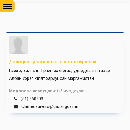
Дэлгэрэнгүй мэдээлэл авах эх сурвалж:
Газар, хэлтэс:
Төрийн захиргаа, удирдлагын газар
Албан хэрэг хөтлөлт хариуцсан мэргэжилтэн
Мэдээлэл хариуцагч:
С.Чимэдсүрэн
(51) 260203
chimedsuren.s@gazar.gov.mn