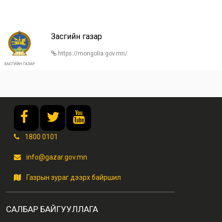
Засгийн газар
https://mongolia.gov.mn/
1800 0101
info@gazar.gov.mn
Газрын зураг дээрх байршил
САЛБАР БАЙГУУЛЛАГА