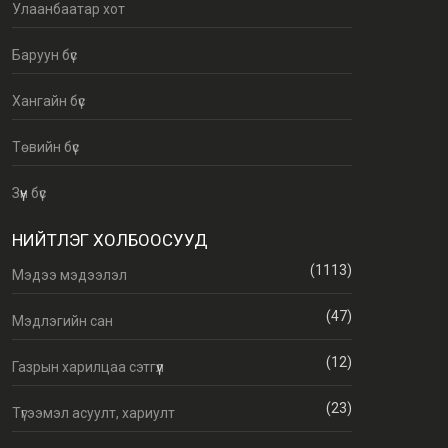
Улаанбаатар хот
Баруун бүс
Хангайн бүс
Төвийн бүс
Зүүн бүс
НИЙТЛЭГ ХОЛБООСУУД
(1113)
Мэдээ мэдээлэл
(47)
Мэдлэгийн сан
(12)
Газрын харилцаа сэтгүүл
(23)
Түгээмэл асуулт, хариулт