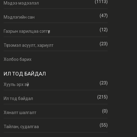
(1113)
Мэдээ мэдээлэл
(47)
Мэдлэгийн сан
(12)
Газрын харилцаа сэтгүүл
(23)
Түгээмэл асуулт, хариулт
Холбоо барих
ИЛ ТОД БАЙДАЛ
(23)
Хууль эрх зүй
(215)
Ил тод байдал
(0)
Хяналт шалгалт
(55)
Тайлан, судалгаа