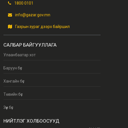
1800 0101
info@gazar.gov.mn
Газрын зураг дээрх байршил
САЛБАР БАЙГУУЛЛАГА
Улаанбаатар хот
Баруун бүс
Хангайн бүс
Төвийн бүс
Зүүн бүс
НИЙТЛЭГ ХОЛБООСУУД