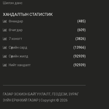
Шилэн данс
ХАНДАЛТЫН СТАТИСТИК
Өнөөдөр
(485)
Өчигдөр
(609)
7 хоногт
(3826)
Сүүлийн сард
(13966)
Сүүлийн жилд
(92939)
Нийт хандалт
(92939)
ГАЗАР ЗОХИОН БАЙГУУЛАЛТ, ГЕОДЕЗИ, ЗУРАГ
ЗҮЙН ЕРӨНХИЙ ГАЗАР | Copyright ©
2026