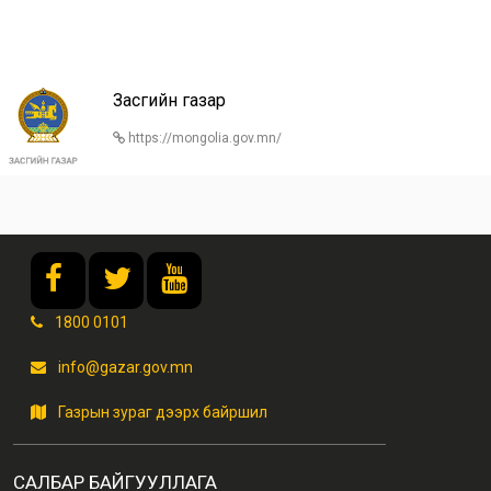
Засгийн газар
https://mongolia.gov.mn/
1800 0101
info@gazar.gov.mn
Газрын зураг дээрх байршил
САЛБАР БАЙГУУЛЛАГА