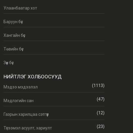
Улаанбаатар хот
Баруун бүс
Хангайн бүс
Төвийн бүс
Зүүн бүс
НИЙТЛЭГ ХОЛБООСУУД
(1113)
Мэдээ мэдээлэл
(47)
Мэдлэгийн сан
(12)
Газрын харилцаа сэтгүүл
(23)
Түгээмэл асуулт, хариулт