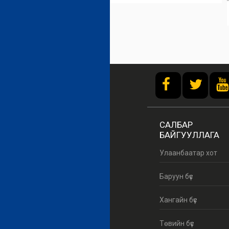
/home
https://burtgel.gov.mn/
САЛБАР
БАЙГУУЛЛАГА
Улаанбаатар хот
Баруун бүс
Хангайн бүс
Төвийн бүс