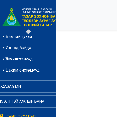
Бидний тухай
Ил тод байдал
Үйлчилгээнүүд
Цахим системүүд
E-ZASAG.MN
НЭЭЛТТЭЙ АЖЛЫН БАЙР
ТАНД ТУСАЛЪЯ