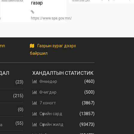
газар
/home
https://www.spa.gov.mn/
.mn
Газрын зураг дээрх
байршил
ДАЛ
ХАНДАЛТЫН СТАТИСТИК
Өнөөдөр
(460)
(23)
Өчигдөр
(500)
(215)
7 хоногт
(3867)
(0)
т
Сүүлийн сард
(13857)
(55)
Сүүлийн жилд
(93473)
аа