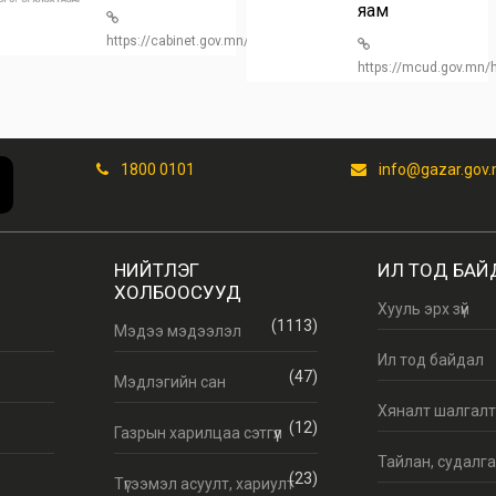
яам
https://cabinet.gov.mn/
https://mcud.gov.mn
1800 0101
info@gazar.gov
НИЙТЛЭГ
ИЛ ТОД БАЙ
ХОЛБООСУУД
Хууль эрх зүй
(1113)
Мэдээ мэдээлэл
Ил тод байдал
(47)
Мэдлэгийн сан
Хяналт шалгал
(12)
Газрын харилцаа сэтгүүл
Тайлан, судалг
(23)
Түгээмэл асуулт, хариулт