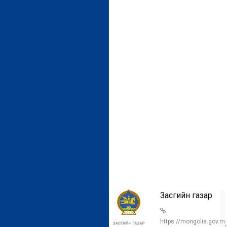
Улсын
Засгийн газар
бүртгэлийн
ерөнхий газар
https://mongolia.gov.m