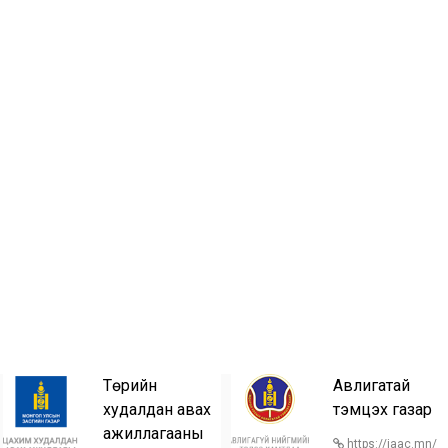
Төрийн
Авлигатай
худалдан авах
тэмцэх газар
ажиллагааны
https://iaac.mn/