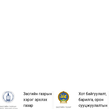
Засгийн газрын
Хот байгуулалт,
хэрэг эрхлэх
барилга, орон
газар
сууцжуулалтын
n/