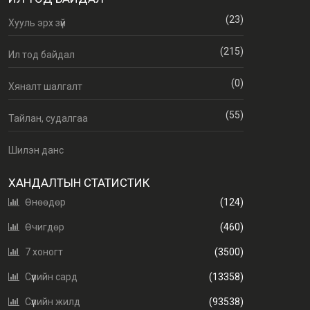
(23)
Хууль эрх зүй
(215)
Ил тод байдал
(0)
Хяналт шалгалт
(55)
Тайлан, судалгаа
Шилэн данс
ХАНДАЛТЫН СТАТИСТИК
Өнөөдөр
(124)
Өчигдөр
(460)
7 хоногт
(3500)
Сүүлийн сард
(13358)
Сүүлийн жилд
(93538)