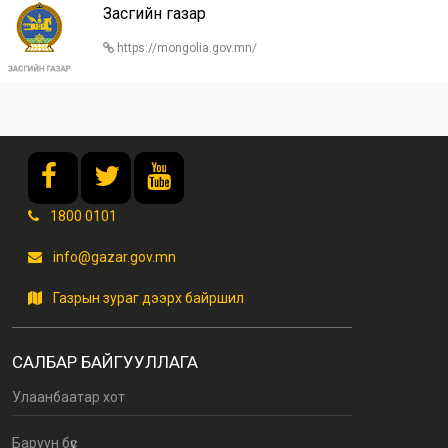
Засгийн газар
https://mongolia.gov.mn/
1800 0101
info@gazar.gov.mn
Газрын зураг дээрх байршил
САЛБАР БАЙГУУЛЛАГА
Улаанбаатар хот
Баруун бүс