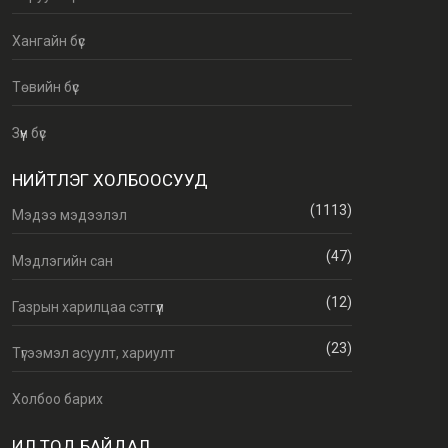
Хангайн бүс
Төвийн бүс
Зүүн бүс
НИЙТЛЭГ ХОЛБООСУУД
(1113)
Мэдээ мэдээлэл
(47)
Мэдлэгийн сан
(12)
Газрын харилцаа сэтгүүл
(23)
Түгээмэл асуулт, хариулт
Холбоо барих
ИЛ ТОД БАЙДАЛ