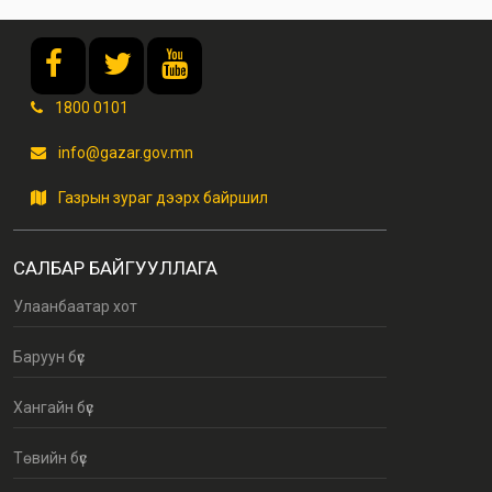
1800 0101
info@gazar.gov.mn
Газрын зураг дээрх байршил
САЛБАР БАЙГУУЛЛАГА
Улаанбаатар хот
Баруун бүс
Хангайн бүс
Төвийн бүс