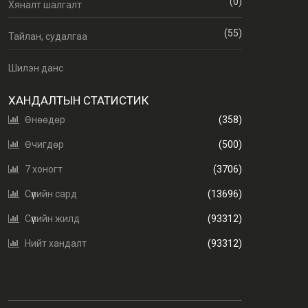
(0)
Хяналт шалгалт
(55)
Тайлан, судалгаа
Шилэн данс
ХАНДАЛТЫН СТАТИСТИК
Өнөөдөр
(358)
Өчигдөр
(500)
7 хоногт
(3706)
Сүүлийн сард
(13696)
Сүүлийн жилд
(93312)
Нийт хандалт
(93312)