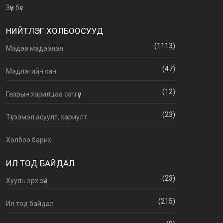
Зүүн бүс
НИЙТЛЭГ ХОЛБООСУУД
(1113)
Мэдээ мэдээлэл
(47)
Мэдлэгийн сан
(12)
Газрын харилцаа сэтгүүл
(23)
Түгээмэл асуулт, хариулт
Холбоо барих
ИЛ ТОД БАЙДАЛ
(23)
Хууль эрх зүй
(215)
Ил тод байдал