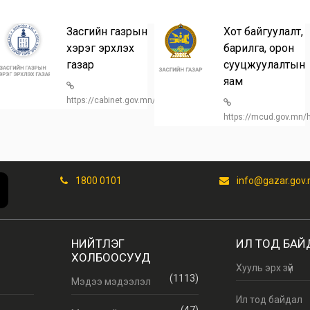
Засгийн газрын
Хот байгуулалт,
хэрэг эрхлэх
барилга, орон
газар
сууцжуулалтын
n/
яам
https://cabinet.gov.mn/
https://mcud.gov.mn
1800 0101
info@gazar.gov
НИЙТЛЭГ
ИЛ ТОД БАЙ
ХОЛБООСУУД
Хууль эрх зүй
(1113)
Мэдээ мэдээлэл
Ил тод байдал