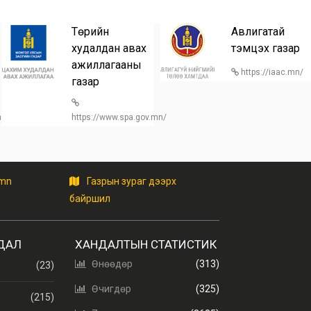
Төрийн
Авлигатай
худалдан авах
тэмцэх газар
ажиллагааны
https://iaac.mn/
газар
/home
https://www.spa.gov.mn/
.mn
Газрын зураг дээрх
байршил
ДАЛ
ХАНДАЛТЫН СТАТИСТИК
Өнөөдөр
(313)
(23)
Өчигдөр
(325)
(215)