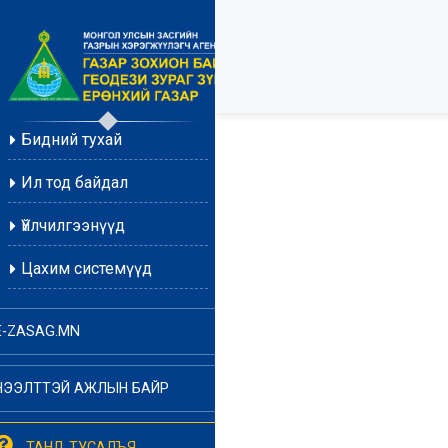
Бидний тухай
Ил тод байдал
Үйлчилгээнүүд
Цахим системүүд
E-ZASAG.MN
НЭЭЛТТЭЙ АЖЛЫН БАЙР
ТАНД ТУСАЛЪЯ