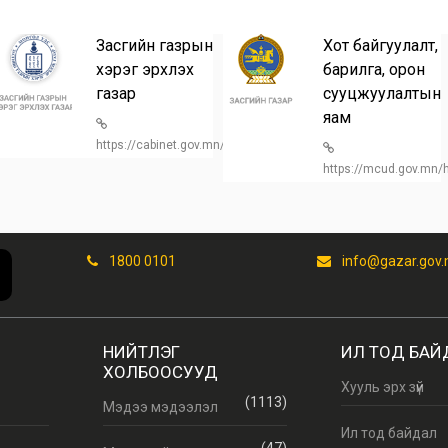
Засгийн газрын
Хот байгуулалт,
хэрэг эрхлэх
барилга, орон
газар
сууцжуулалтын
n/
яам
https://cabinet.gov.mn/
https://mcud.gov.mn
1800 0101
info@gazar.gov
НИЙТЛЭГ
ИЛ ТОД БАЙ
ХОЛБООСУУД
Хууль эрх зүй
(1113)
Мэдээ мэдээлэл
Ил тод байдал