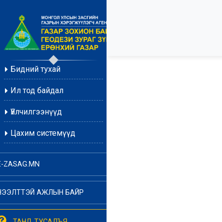
Бидний тухай
Ил тод байдал
Үйлчилгээнүүд
Цахим системүүд
E-ZASAG.MN
НЭЭЛТТЭЙ АЖЛЫН БАЙР
ТАНД ТУСАЛЪЯ