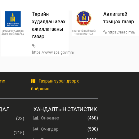
Төрийн
Авлигатай
худалдан авах
тэмцэх газар
ажиллагааны
https://iaac.mn/
газар
/home
https://www.spa.gov.mn/
.mn
Газрын зураг дээрх
байршил
ДАЛ
ХАНДАЛТЫН СТАТИСТИК
Өнөөдөр
(460)
(23)
Өчигдөр
(500)
(215)