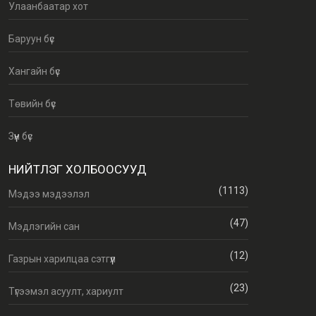
Улаанбаатар хот
Баруун бүс
Хангайн бүс
Төвийн бүс
Зүүн бүс
НИЙТЛЭГ ХОЛБООСУУД
(1113)
Мэдээ мэдээлэл
(47)
Мэдлэгийн сан
(12)
Газрын харилцаа сэтгүүл
(23)
Түгээмэл асуулт, хариулт