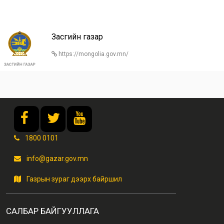
Засгийн газар
https://mongolia.gov.mn/
1800 0101
info@gazar.gov.mn
Газрын зураг дээрх байршил
САЛБАР БАЙГУУЛЛАГА