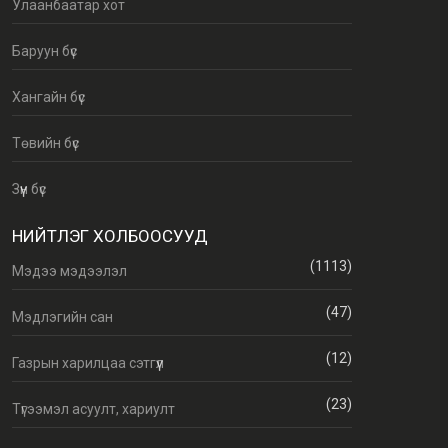
Улаанбаатар хот
Баруун бүс
Хангайн бүс
Төвийн бүс
Зүүн бүс
НИЙТЛЭГ ХОЛБООСУУД
(1113)
Мэдээ мэдээлэл
(47)
Мэдлэгийн сан
(12)
Газрын харилцаа сэтгүүл
(23)
Түгээмэл асуулт, хариулт