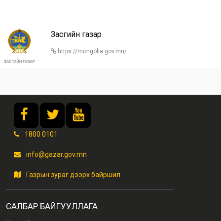
Засгийн газар
https://mongolia.gov.mn/
1800 0101
info@gazar.gov.mn
Газрын зураг дээрх байршил
САЛБАР БАЙГУУЛЛАГА