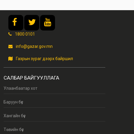
1800 0101
info@gazar.gov.mn
Газрын зураг дээрх байршил
САЛБАР БАЙГУУЛЛАГА
Улаанбаатар хот
Баруун бүс
Хангайн бүс
Төвийн бүс