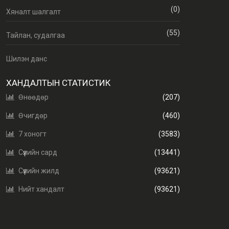
(0)
Хяналт шалгалт
(55)
Тайлан, судалгаа
Шилэн данс
ХАНДАЛТЫН СТАТИСТИК
Өнөөдөр
(207)
Өчигдөр
(460)
7 хоногт
(3583)
Сүүлийн сард
(13441)
Сүүлийн жилд
(93621)
Нийт хандалт
(93621)