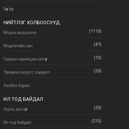
Зүүн бүс
НИЙТЛЭГ ХОЛБООСУУД
(1113)
Мэдээ мэдээлэл
(47)
Мэдлэгийн сан
(12)
Газрын харилцаа сэтгүүл
(23)
Түгээмэл асуулт, хариулт
Холбоо барих
ИЛ ТОД БАЙДАЛ
(23)
Хууль эрх зүй
(215)
Ил тод байдал