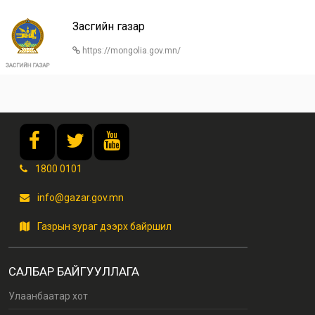
Засгийн газар
https://mongolia.gov.mn/
1800 0101
info@gazar.gov.mn
Газрын зураг дээрх байршил
САЛБАР БАЙГУУЛЛАГА
Улаанбаатар хот