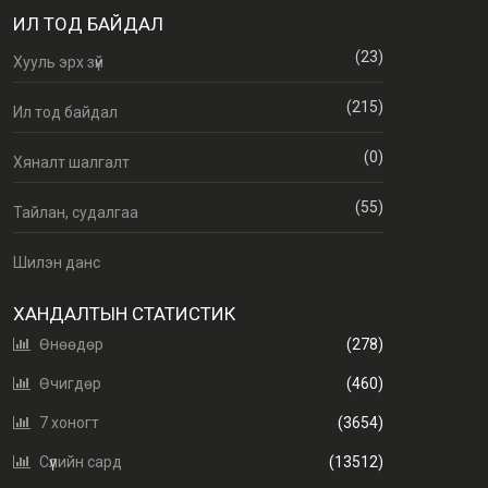
ИЛ ТОД БАЙДАЛ
(23)
Хууль эрх зүй
(215)
Ил тод байдал
(0)
Хяналт шалгалт
(55)
Тайлан, судалгаа
Шилэн данс
ХАНДАЛТЫН СТАТИСТИК
Өнөөдөр
(278)
Өчигдөр
(460)
7 хоногт
(3654)
Сүүлийн сард
(13512)