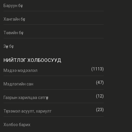
Баруун бүс
Хангайн бүс
Төвийн бүс
Зүүн бүс
НИЙТЛЭГ ХОЛБООСУУД
(1113)
Мэдээ мэдээлэл
(47)
Мэдлэгийн сан
(12)
Газрын харилцаа сэтгүүл
(23)
Түгээмэл асуулт, хариулт
Холбоо барих