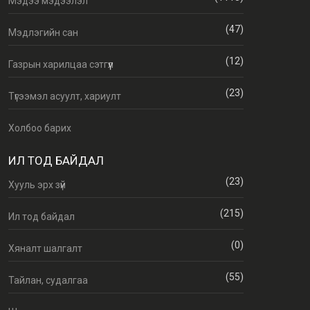
Мэдээ мэдээлэл
(47)
Мэдлэгийн сан
(12)
Газрын харилцаа сэтгүүл
(23)
Түгээмэл асуулт, хариулт
Холбоо барих
ИЛ ТОД БАЙДАЛ
(23)
Хууль эрх зүй
(215)
Ил тод байдал
(0)
Хяналт шалгалт
(55)
Тайлан, судалгаа