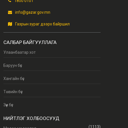
1800 0101
info@gazar.gov.mn
Газрын зураг дээрх байршил
САЛБАР БАЙГУУЛЛАГА
Улаанбаатар хот
Баруун бүс
Хангайн бүс
Төвийн бүс
Зүүн бүс
НИЙТЛЭГ ХОЛБООСУУД
(1113)