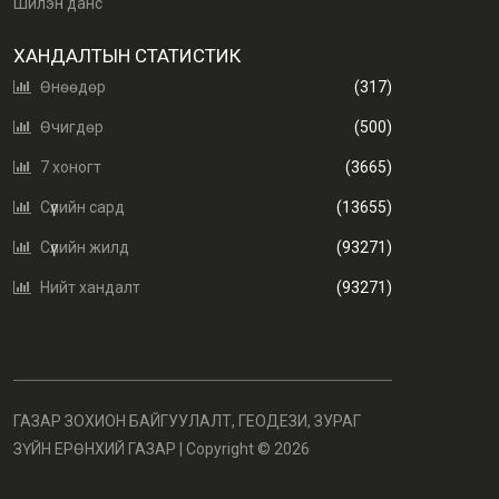
Шилэн данс
ХАНДАЛТЫН СТАТИСТИК
Өнөөдөр
(317)
Өчигдөр
(500)
7 хоногт
(3665)
Сүүлийн сард
(13655)
Сүүлийн жилд
(93271)
Нийт хандалт
(93271)
ГАЗАР ЗОХИОН БАЙГУУЛАЛТ, ГЕОДЕЗИ, ЗУРАГ
ЗҮЙН ЕРӨНХИЙ ГАЗАР | Copyright ©
2026