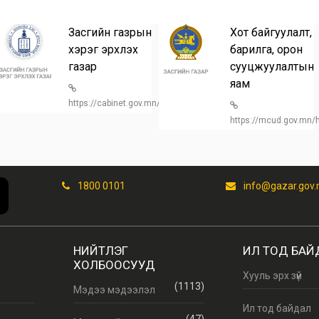
Засгийн газрын
Хот байгуулалт,
хэрэг эрхлэх
барилга, орон
газар
сууцжуулалтын
n/
яам
https://cabinet.gov.mn/
https://mcud.gov.mn
1800 0101
info@gazar.gov
НИЙТЛЭГ
ИЛ ТОД БАЙ
ХОЛБООСУУД
Хууль эрх зүй
(1113)
Мэдээ мэдээлэл
Ил тод байдал