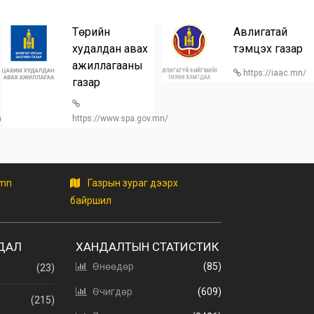
Төрийн
Авлигатай
худалдан авах
тэмцэх газар
ажиллагааны
https://iaac.mn/
газар
/home
https://www.spa.gov.mn/
.mn
Газрын зураг дээрх
байршил
ДАЛ
ХАНДАЛТЫН СТАТИСТИК
Өнөөдөр
(85)
(23)
Өчигдөр
(609)
(215)