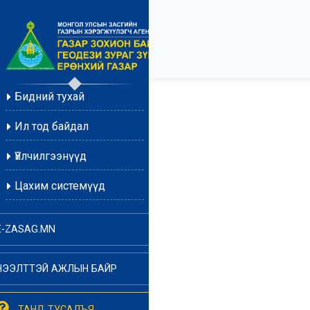
Бидний тухай
Ил тод байдал
Үйлчилгээнүүд
Цахим системүүд
E-ZASAG.MN
НЭЭЛТТЭЙ АЖЛЫН БАЙР
ТАНД ТУСАЛЪЯ