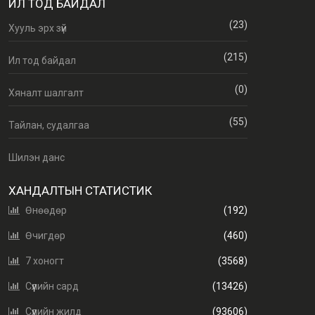
ИЛ ТОД БАЙДАЛ
(23)
Хууль эрх зүй
(215)
Ил тод байдал
(0)
Хяналт шалгалт
(55)
Тайлан, судалгаа
Шилэн данс
ХАНДАЛТЫН СТАТИСТИК
Өнөөдөр
(192)
Өчигдөр
(460)
7 хоногт
(3568)
Сүүлийн сард
(13426)
Сүүлийн жилд
(93606)