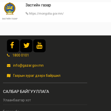
Засгийн газар
https://mongolia.gov.mn/
1800 0101
info@gazar.gov.mn
Газрын зураг дээрх байршил
САЛБАР БАЙГУУЛЛАГА
Улаанбаатар хот