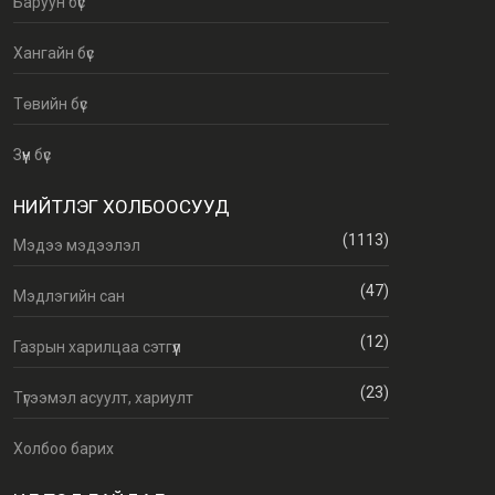
Баруун бүс
Хангайн бүс
Төвийн бүс
Зүүн бүс
НИЙТЛЭГ ХОЛБООСУУД
(1113)
Мэдээ мэдээлэл
(47)
Мэдлэгийн сан
(12)
Газрын харилцаа сэтгүүл
(23)
Түгээмэл асуулт, хариулт
Холбоо барих