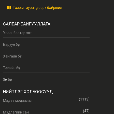
Газрын зураг дээрх байршил
САЛБАР БАЙГУУЛЛАГА
Улаанбаатар хот
Баруун бүс
Хангайн бүс
Төвийн бүс
Зүүн бүс
НИЙТЛЭГ ХОЛБООСУУД
(1113)
Мэдээ мэдээлэл
(47)
Мэдлэгийн сан