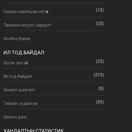
(12)
Газрын харилцаа сэтгүүл
(23)
Түгээмэл асуулт, хариулт
Холбоо барих
ИЛ ТОД БАЙДАЛ
(23)
Хууль эрх зүй
(215)
Ил тод байдал
(0)
Хяналт шалгалт
(55)
Тайлан, судалгаа
Шилэн данс
ХАНДАЛТЫН СТАТИСТИК