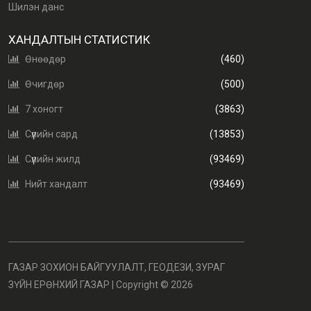
Шилэн данс
ХАНДАЛТЫН СТАТИСТИК
Өнөөдөр
(460)
Өчигдөр
(500)
7 хоногт
(3863)
Сүүлийн сард
(13853)
Сүүлийн жилд
(93469)
Нийт хандалт
(93469)
ГАЗАР ЗОХИОН БАЙГУУЛАЛТ, ГЕОДЕЗИ, ЗУРАГ
ЗҮЙН ЕРӨНХИЙ ГАЗАР | Copyright ©
2026