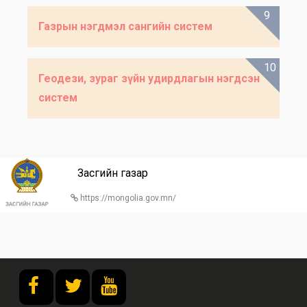
9
Газрын нэгдмэл сангийн систем
10
Геодези, зураг зүйн удирдлагын нэгдсэн
систем
Засгийн газар
https://mongolia.gov.mn/