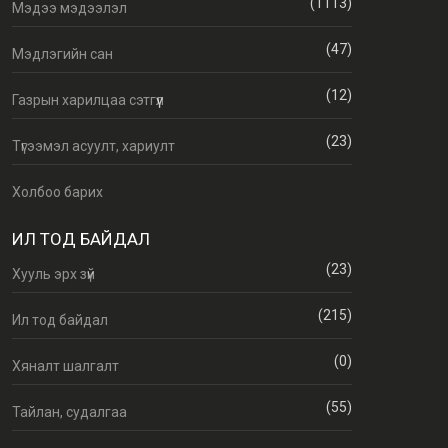
(1113)
Мэдээ мэдээлэл
(47)
Мэдлэгийн сан
(12)
Газрын харилцаа сэтгүүл
(23)
Түгээмэл асуулт, хариулт
Холбоо барих
ИЛ ТОД БАЙДАЛ
(23)
Хууль эрх зүй
(215)
Ил тод байдал
(0)
Хяналт шалгалт
(55)
Тайлан, судалгаа