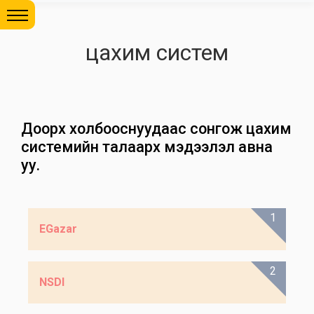
цахим систем
Доорх холбооснуудаас сонгож цахим
системийн талаарх мэдээлэл авна
уу.
1
EGazar
2
NSDI