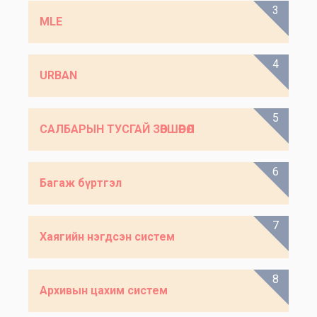
3
MLE
4
URBAN
5
САЛБАРЫН ТУСГАЙ ЗӨВШӨӨРӨЛ
6
Багаж бүртгэл
7
Хаягийн нэгдсэн систем
8
Архивын цахим систем