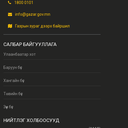
1800 0101
info@gazar.gov.mn
Газрын зураг дээрх байршил
САЛБАР БАЙГУУЛЛАГА
Улаанбаатар хот
Баруун бүс
Хангайн бүс
Төвийн бүс
Зүүн бүс
НИЙТЛЭГ ХОЛБООСУУД