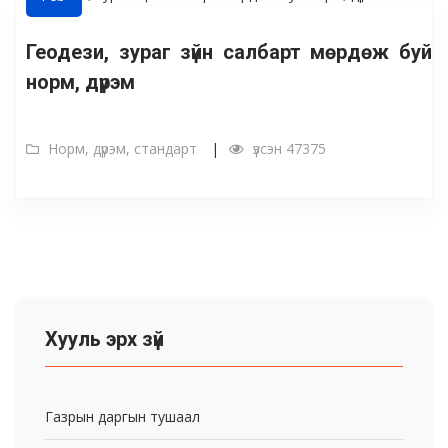
Геодези, зураг зүйн салбарт мөрдөж буй
норм, дүрэм
Норм, дүрэм, стандарт
үзсэн 47375
Хууль эрх зүй
Газрын даргын тушаал