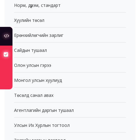
Норм, дүрэм, стандарт
Хуулийн төсөл
Ерөнхийлөгчийн зарлиг
туслах холбоос
Сайдын тушаал
хуулийн төсөлд санал авч байна
Олон улсын гэрээ
Монгол улсын хуулиуд
Төсөлд санал авах
Агентлагийн даргын тушаал
Улсын Их Хурлын тогтоол