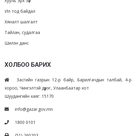
Хууль Эрх Зүй
Ил тод байдал
Хяналт шалгалт
Тайлан, судалгаа
Шилэн данс
ХОЛБОО БАРИХ
Засгийн газрын 12-р байр, Барилгачдын талбай, 4-р
хороо, Чингэлтэй дүүрэг, Улаанбаатар хот
Шуудангийн хаяг: 15170
info@gazar.gov.mn
1800 0101
(51) 260203