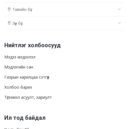
Төвийн бүс
Зүүн бүс
Нийтлэг холбоосууд
Мэдээ мэдээлэл
Мэдлэгийн сан
Газрын харилцаа сэтгүүл
Холбоо барих
Түгээмэл асуулт, хариулт
Ил тод байдал