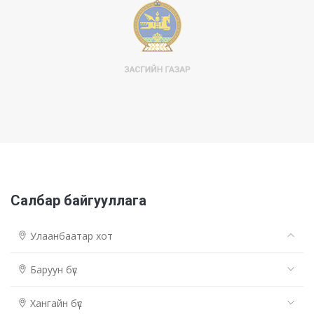
Салбар байгууллага
Улаанбаатар хот
Баруун бүс
Хангайн бүс