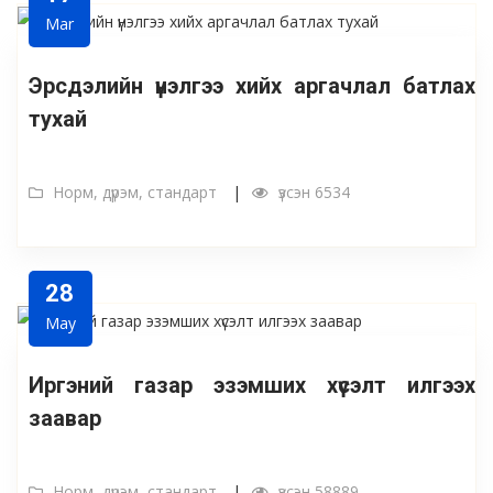
Mar
Эрсдэлийн үнэлгээ хийх аргачлал батлах
тухай
Норм, дүрэм, стандарт
үзсэн 6534
28
May
Иргэний газар эзэмших хүсэлт илгээх
заавар
Норм, дүрэм, стандарт
үзсэн 58889