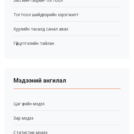
Засгийн газрын тогтоол
Тогтоол шийдвэрийн хэрэгжилт
Хуулийн төсөлд санал авах
Гүйцэтгэлийн тайлан
Мэдээний ангилал
Цаг үеийн мэдээ
Зар мэдээ
Статистик мэдээ