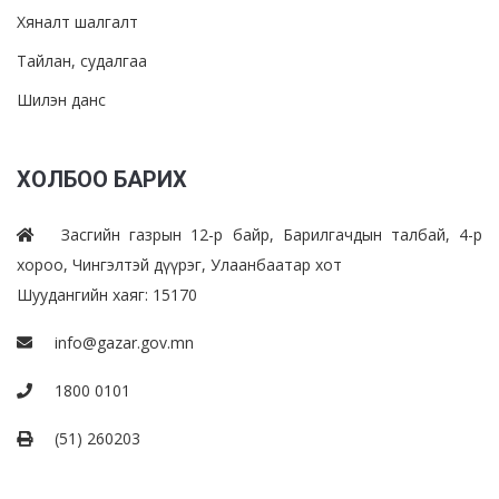
Хяналт шалгалт
Тайлан, судалгаа
Шилэн данс
ХОЛБОО БАРИХ
Засгийн газрын 12-р байр, Барилгачдын талбай, 4-р
хороо, Чингэлтэй дүүрэг, Улаанбаатар хот
Шуудангийн хаяг: 15170
info@gazar.gov.mn
1800 0101
(51) 260203