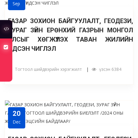
Sep
ГАЗАР ЗОХИОН БАЙГУУЛАЛТ, ГЕОДЕЗИ,
ЗУРАГ ЗҮЙН ЕРӨНХИЙ ГАЗРЫН МОНГОЛ
туслах холбоос
УЛСЫГ ХӨГЖҮҮЛЭХ ТАВАН ЖИЛИЙН
ҮНДСЭН ЧИГЛЭЛ
хуулийн төсөлд санал авч байна
Тогтоол шийдвэрийн хэрэгжилт
үзсэн 6384
20
Dec