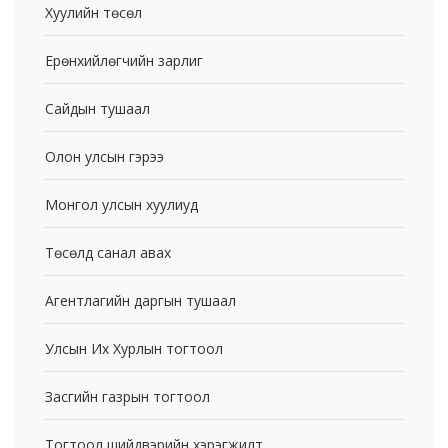
Хуулийн төсөл
Ерөнхийлөгчийн зарлиг
Сайдын тушаал
Олон улсын гэрээ
Монгол улсын хуулиуд
Төсөлд санал авах
Агентлагийн даргын тушаал
Улсын Их Хурлын тогтоол
Засгийн газрын тогтоол
Тогтоол шийдвэрийн хэрэгжилт