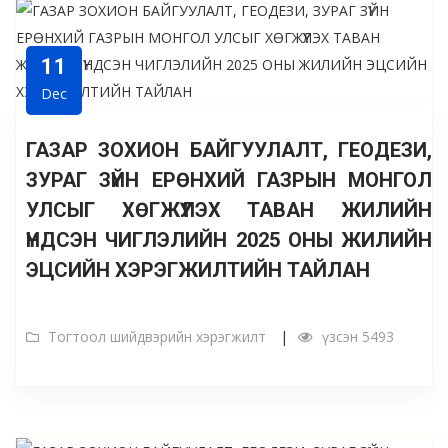
11
Dec
ГАЗАР ЗОХИОН БАЙГУУЛАЛТ, ГЕОДЕЗИ,
ЗУРАГ ЗҮЙН ЕРӨНХИЙ ГАЗРЫН МОНГОЛ
УЛСЫГ ХӨГЖҮҮЛЭХ ТАВАН ЖИЛИЙН
ҮНДСЭН ЧИГЛЭЛИЙН 2025 ОНЫ ЖИЛИЙН
ЭЦСИЙН ХЭРЭГЖИЛТИЙН ТАЙЛАН
Тогтоол шийдвэрийн хэрэгжилт
үзсэн 5493