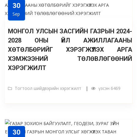
30
Sep
МОНГОЛ УЛСЫН ЗАСГИЙН ГАЗРЫН 2024-
2028 ОНЫ ҮЙЛ АЖИЛЛАГААНЫ
ХӨТӨЛБӨРИЙГ ХЭРЭГЖҮҮЛЭХ АРГА
ХЭМЖЭЭНИЙ ТӨЛӨВЛӨГӨӨНИЙ
ХЭРЭГЖИЛТ
Тогтоол шийдвэрийн хэрэгжилт
үзсэн 6469
30