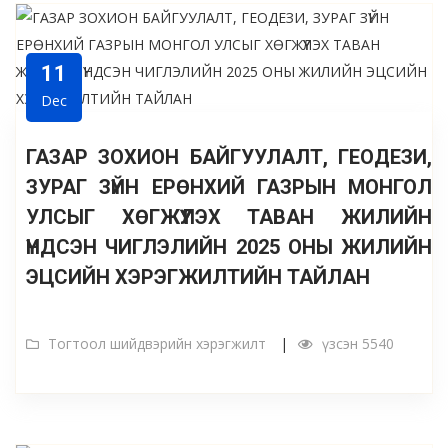
11
Dec
ГАЗАР ЗОХИОН БАЙГУУЛАЛТ, ГЕОДЕЗИ,
ЗУРАГ ЗҮЙН ЕРӨНХИЙ ГАЗРЫН МОНГОЛ
УЛСЫГ ХӨГЖҮҮЛЭХ ТАВАН ЖИЛИЙН
ҮНДСЭН ЧИГЛЭЛИЙН 2025 ОНЫ ЖИЛИЙН
ЭЦСИЙН ХЭРЭГЖИЛТИЙН ТАЙЛАН
Тогтоол шийдвэрийн хэрэгжилт
үзсэн 5540