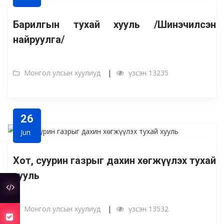
Барилгын тухай хууль /Шинэчилсэн
найруулга/
Монгол улсын хуулиуд
үзсэн 13235
26
Jun
Хот, суурин газрыг дахин хөгжүүлэх тухай
хууль
туслах холбоос
Монгол улсын хуулиуд
үзсэн 13532
хуулийн төсөлд санал авч байна