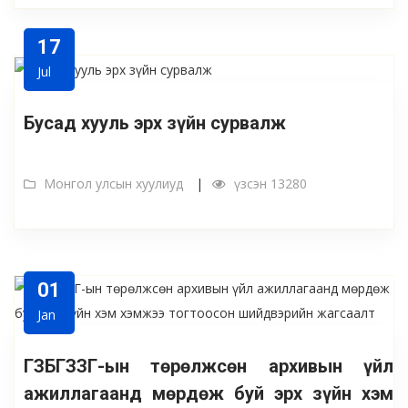
17
Jul
Бусад хууль эрх зүйн сурвалж
Монгол улсын хуулиуд
үзсэн 13280
01
Jan
ГЗБГЗЗГ-ын төрөлжсөн архивын үйл
ажиллагаанд мөрдөж буй эрх зүйн хэм