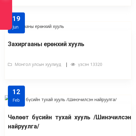
19
Jun
Захиргааны ерөнхий хууль
Монгол улсын хуулиуд
үзсэн 13320
12
Feb
Чөлөөт бүсийн тухай хууль /Шинэчилсэн
найруулга/