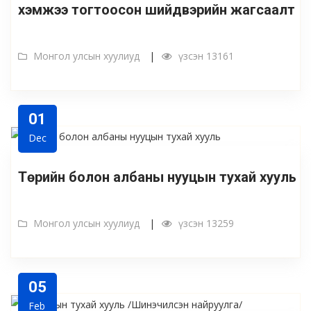
хэмжээ тогтоосон шийдвэрийн жагсаалт
Монгол улсын хуулиуд
үзсэн 13161
01
Dec
Төрийн болон албаны нууцын тухай хууль
Монгол улсын хуулиуд
үзсэн 13259
05
Feb