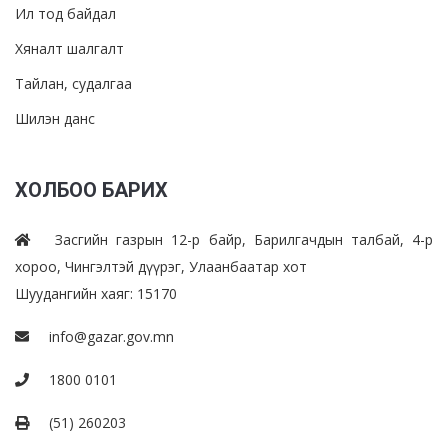
Ил тод байдал
Хяналт шалгалт
Тайлан, судалгаа
Шилэн данс
ХОЛБОО БАРИХ
Засгийн газрын 12-р байр, Барилгачдын талбай, 4-р
хороо, Чингэлтэй дүүрэг, Улаанбаатар хот
Шуудангийн хаяг: 15170
info@gazar.gov.mn
1800 0101
(51) 260203