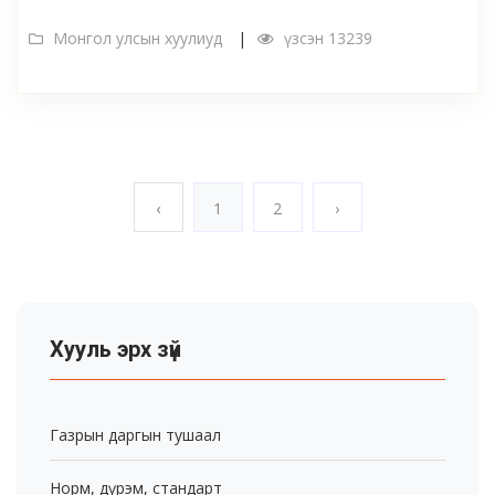
Монгол улсын хуулиуд
үзсэн 13239
‹
1
2
›
Хууль эрх зүй
Газрын даргын тушаал
Норм, дүрэм, стандарт