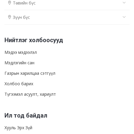
Төвийн бүс
Зүүн бүс
Нийтлэг холбоосууд
Мэдээ мэдээлэл
Мэдлэгийн сан
Газрын харилцаа сэтгүүл
Холбоо барих
Түгээмэл асуулт, хариулт
Ил тод байдал
Хууль Эрх Зүй