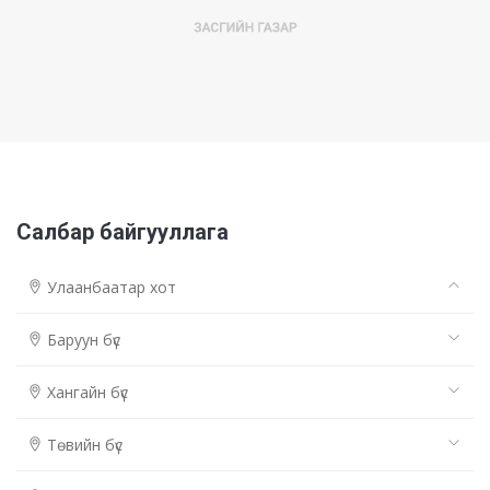
Салбар байгууллага
Улаанбаатар хот
Баруун бүс
Хангайн бүс
Төвийн бүс