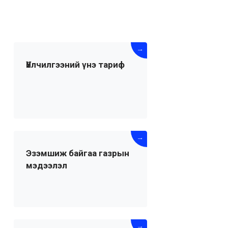
→
Үйлчилгээний үнэ тариф
→
Эзэмшиж байгаа газрын
мэдээлэл
→