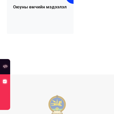
Оюуны өмчийн мэдээлэл
туслах холбоос
хуулийн төсөлд санал авч байна