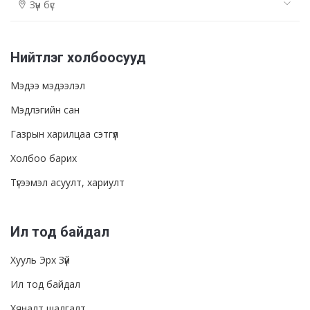
Зүүн бүс
Нийтлэг холбоосууд
Мэдээ мэдээлэл
Мэдлэгийн сан
Газрын харилцаа сэтгүүл
Холбоо барих
Түгээмэл асуулт, хариулт
Ил тод байдал
Хууль Эрх Зүй
Ил тод байдал
Хяналт шалгалт