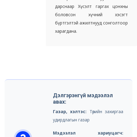
дарснаар Хүсэлт гаргах цонхны
боловсон хүчний хэсэгт
бүртгэлтэй ажилтнууд сонголтоор
харагдана.
Дэлгэрэнгүй мэдээлэл
авах:
Газар, хэлтэс:
Төрийн захиргаа
удирдлагын газар
Мэдээлэл хариуцагч: