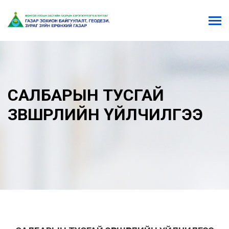
САЛБАРЫН ТУСГАЙ
ЗӨВШӨӨРЛИЙН ҮЙЛЧИЛГЭЭ