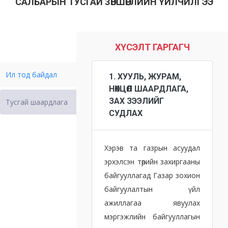
САЛБАРЫН ТУСГАЙ ЗӨВШӨӨРЛИЙН ҮЙЛЧИЛГЭЭ
ХҮСЭЛТ ГАРГАГЧ
Ил тод байдал
1. ХУУЛЬ, ЖУРАМ,
НӨХЦӨЛ ШААРДЛАГА,
ЗАХ ЗЭЭЛИЙГ
Тусгай шаардлага
СУДЛАХ
Хэрэв та газрын асуудал
эрхэлсэн төрийн захиргааны
байгууллагад Газар зохион
байгуулалтын үйл
ажиллагаа явуулах
мэргэжлийн байгууллагын