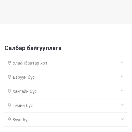
Салбар байгууллага
Улаанбаатар хот
Баруун бүс
Хангайн бүс
Төвийн бүс
Зүүн бүс