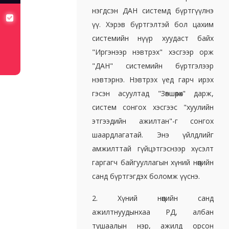
нэгдсэн ДАН системд бүртгүүлнэ
хуулийн төсөлд санал авч байна
үү. Хэрэв бүртгэлтэй бол цахим
системийн нүүр хуудаст байх
"Иргэнээр нэвтрэх" хэсгээр орж
"ДАН" системийн бүртгэлээр
нэвтэрнэ. Нэвтрэх үед гарч ирэх
гэсэн асуултад "Зөвшөөрөх" дарж,
систем сонгох хэсгээс "хуулийн
этгээдийн ажилтан"-г сонгох
шаардлагатай. Энэ үйлдлийг
амжилттай гүйцэтгэснээр хүсэлт
гаргагч байгууллагын хүний нөөцийн
санд бүртгэгдэх боломж үүснэ.
2. Хүний нөөцийн санд
ажилтнуудынхаа РД, албан
тушаалын нэр, ажилд орсон