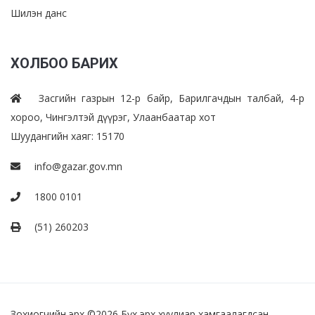
Шилэн данс
ХОЛБОО БАРИХ
Засгийн газрын 12-р байр, Барилгачдын талбай, 4-р
хороо, Чингэлтэй дүүрэг, Улаанбаатар хот
Шуудангийн хаяг: 15170
info@gazar.gov.mn
1800 0101
(51) 260203
Зохиогчийн эрх ©
2026 Бүх эрх хуулиар хамгаалагдсан