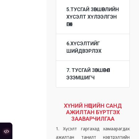
5.ТУСГАЙ ЗӨВШӨӨРЛИЙН
ХҮСЭЛТ ХҮЛЭЭЛГЭН
ӨГӨХ
6.ХҮСЭЛТИЙГ
ШИЙДВЭРЛЭХ
7. ТУСГАЙ ЗӨВШӨӨРӨЛ
ЭЗЭМШИГЧ
ХҮНИЙ НӨӨЦИЙН САНД
АЖИЛТАН БҮРТГЭХ
ЗААВАРЧИЛГАА
1. Хүсэлт гаргахад хамаарагдах
туслах холбоос
ажилтан танилт нэвтрэлтийн