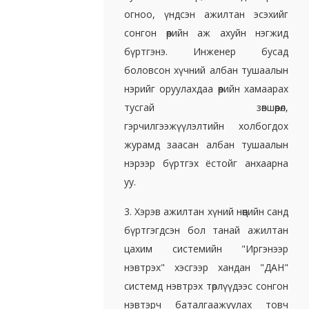
огноо, үндсэн ажилтан эсэхийг
сонгон өөрийн аж ахуйн нэгжид
бүртгэнэ. Инженер бусад
боловсон хүчний албан тушаалын
нэрийг оруулахдаа өөрийн хамаарах
тусгай зөвшөөрөл,
гэрчилгээжүүлэлтийн холбогдох
журамд заасан албан тушаалын
нэрээр бүртгэх ёстойг анхаарна
уу.
3. Хэрэв ажилтан хүний нөөцийн санд
бүртгэгдсэн бол танай ажилтан
цахим системийн "Иргэнээр
нэвтрэх" хэсгээр хандан "ДАН"
системд нэвтрэх төрлүүдээс сонгон
нэвтэрч баталгаажуулах товч