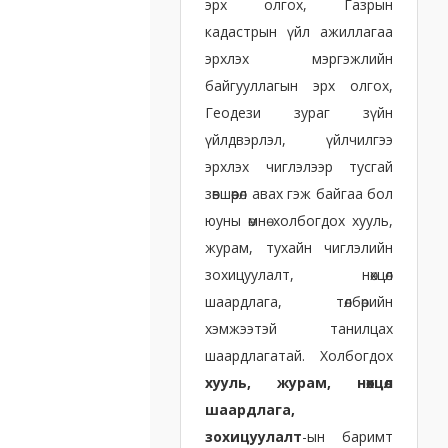
эрх олгох, Газрын
кадастрын үйл ажиллагаа
эрхлэх мэргэжлийн
байгууллагын эрх олгох,
Геодези зураг зүйн
үйлдвэрлэл, үйлчилгээ
эрхлэх чиглэлээр тусгай
зөвшөөрөл авах гэж байгаа бол
юуны өмнө холбогдох хууль,
журам, тухайн чиглэлийн
зохицуулалт, нөхцөл
шаардлага, төлбөрийн
хэмжээтэй танилцах
шаардлагатай. Холбогдох
хууль, журам, нөхцөл
шаардлага,
зохицуулалт
-ын баримт