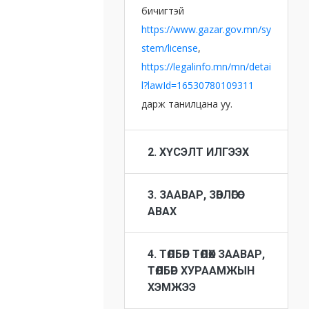
бичигтэй
https://www.gazar.gov.mn/sy
stem/license
,
https://legalinfo.mn/mn/detai
l?lawId=16530780109311
дарж танилцана уу.
2. ХҮСЭЛТ ИЛГЭЭХ
3. ЗААВАР, ЗӨВЛӨГӨӨ
АВАХ
4. ТӨЛБӨР ТӨЛӨХ ЗААВАР,
ТӨЛБӨР ХУРААМЖЫН
ХЭМЖЭЭ