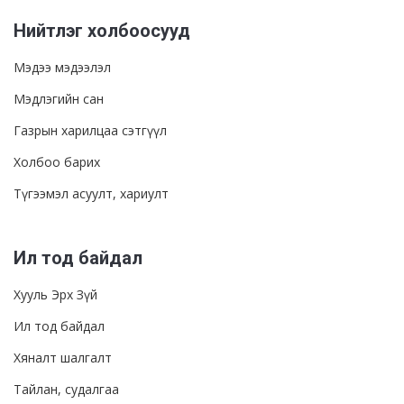
Нийтлэг холбоосууд
Мэдээ мэдээлэл
Мэдлэгийн сан
Газрын харилцаа сэтгүүл
Холбоо барих
Түгээмэл асуулт, хариулт
Ил тод байдал
Хууль Эрх Зүй
Ил тод байдал
Хяналт шалгалт
Тайлан, судалгаа