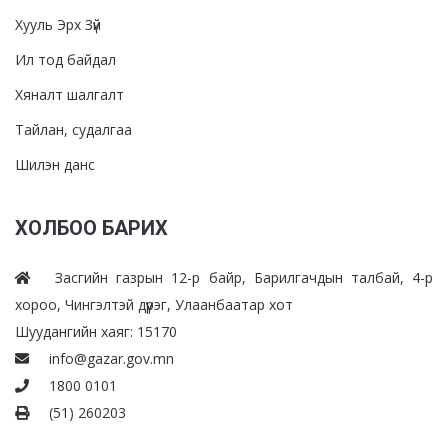
Хууль Эрх Зүй
Ил тод байдал
Хяналт шалгалт
Тайлан, судалгаа
Шилэн данс
ХОЛБОО БАРИХ
Засгийн газрын 12-р байр, Барилгачдын талбай, 4-р
хороо, Чингэлтэй дүүрэг, Улаанбаатар хот
Шуудангийн хаяг: 15170
info@gazar.gov.mn
1800 0101
(51) 260203