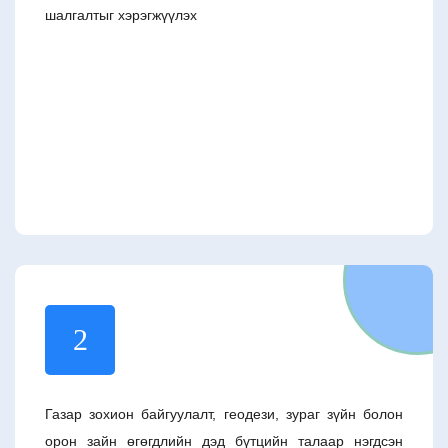
шалгалтыг хэрэгжүүлэх
2
Газар зохион байгуулалт, геодези, зураг зүйн болон
орон зайн өгөгдлийн дэд бүтцийн талаар нэгдсэн