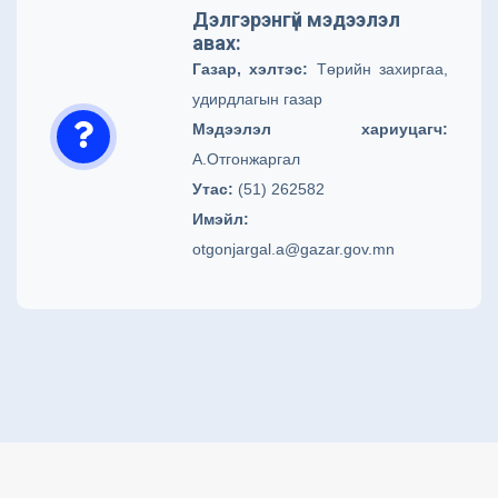
Дэлгэрэнгүй мэдээлэл
авах:
Газар, хэлтэс:
Төрийн захиргаа,
удирдлагын газар
Мэдээлэл хариуцагч:
А.Отгонжаргал
Утас:
(51) 262582
Имэйл:
otgonjargal.a@gazar.gov.mn