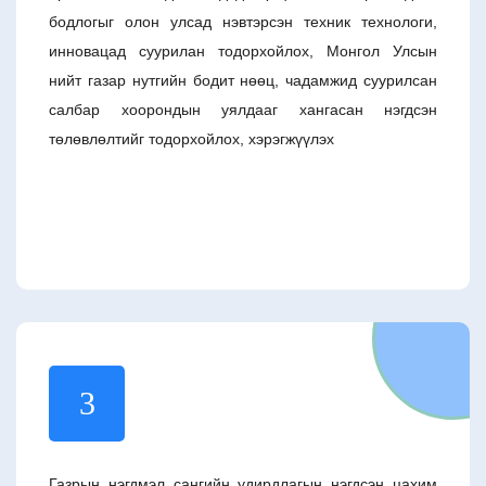
бодлогыг олон улсад нэвтэрсэн техник технологи,
инновацад суурилан тодорхойлох, Монгол Улсын
нийт газар нутгийн бодит нөөц, чадамжид суурилсан
салбар хоорондын уялдааг хангасан нэгдсэн
төлөвлөлтийг тодорхойлох, хэрэгжүүлэх
3
Газрын нэгдмэл сангийн удирдлагын нэгдсэн цахим