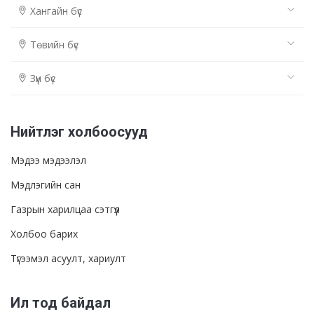
Хангайн бүс
Төвийн бүс
Зүүн бүс
Нийтлэг холбоосууд
Мэдээ мэдээлэл
Мэдлэгийн сан
Газрын харилцаа сэтгүүл
Холбоо барих
Түгээмэл асуулт, хариулт
Ил тод байдал