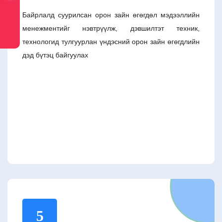
Байрлалд суурилсан орон зайн өгөгдөл мэдээллийн
менежментийг нэвтрүүлж, дэвшилтэт техник,
технологид тулгуурлан үндэсний орон зайн өгөгдлийн
дэд бүтэц байгуулах
5