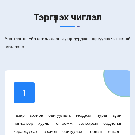
Тэргүүлэх чиглэл
Агентлаг нь үйл ажиллагааны дор дурдсан тэргүүлэх чиглэлтэй
ажиллана:
1
Газар зохион байгуулалт, геодези, зураг зүйн
чиглэлээр хууль тогтоомж, салбарын бодлогыг
хэрэгжүүлэх, зохион байгуулах, төрийн хяналт,