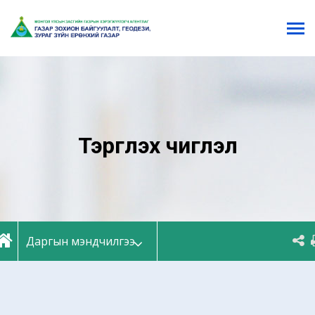
Тэргүүлэх чиглэл
Даргын мэндчилгээ