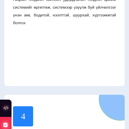
системийг өргөтгөж, системээр үзүүлж буй үйлчилгээг
үнэн зөв, бодитой, нээлттэй, шуурхай, хүртээмжтэй
болгох
туслах холбоос
4
хуулийн төсөлд санал авч байна