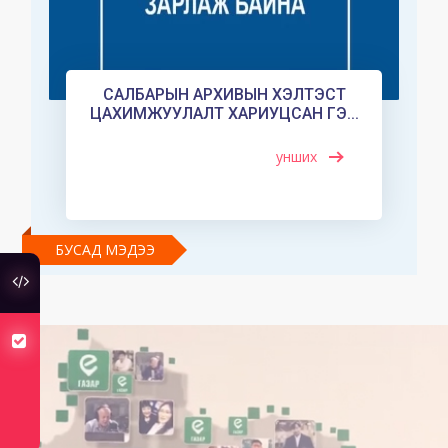
САЛБАРЫН АРХИВЫН ХЭЛТЭСТ
ЦАХИМЖУУЛАЛТ ХАРИУЦСАН ГЭ...
унших
БУСАД МЭДЭЭ
туслах холбоос
хуулийн төсөлд санал авч байна