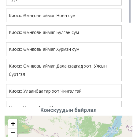
Киоск: Өмнөговь аймаг Ноён сум
Киоск: Өмнөговь аймаг Булган сум
Киоск: Өмнөговь аймаг Хүрмэн сум
Киоск: Өмнөговь аймаг Даланзадгад хот, Улсын
бүртгэл
Киоск: Улаанбаатар хот Чингэлтэй
Киоск: Хөвсгөл аймаг Мөрөн сумын газрын даамлын
Kоискуудын байрлал
байранд
+
−
Киоск: Хөвсгөл аймаг ГХБХБГазарт