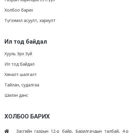
Холбоо барих
Түгээмэл асуулт, хариулт
Ил тод байдал
Хууль Эрх Зүй
Ил тод байдал
Хяналт шалгалт
Тайлан, судалгаа
Шилэн данс
ХОЛБОО БАРИХ
Засгийн газрын 12-р байр, Барилгачдын талбай, 4-р