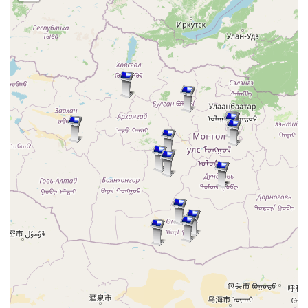
Киоск: Дундговь аймаг Сайнцагаан
Киоск: Дундговь аймаг Сайнцагаан
Киоск: Өвөрхангай аймаг Уянга сум
Киоск: Өвөрхангай аймаг Хархорин сум
Киоск: Өвөрхангай аймаг Арвайхээр сум
Киоск: Орхон аймаг Баян-Өндөр сум
Киоск: Завхан аймаг Улиастай сум