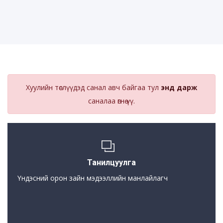
Хуулийн төслүүдэд санал авч байгаа тул
энд дарж
саналаа өгнө үү.
Танилцуулга
Үндэсний орон зайн мэдээллийн манлайлагч