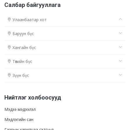
Салбар байгууллага
Улаанбаатар хот
Баруун бүс
Хангайн бүс
Төвийн бүс
Зүүн бүс
Нийтлэг холбоосууд
Мэдээ мэдээлэл
Мэдлэгийн сан
Газрын харилцаа сэтгүүл