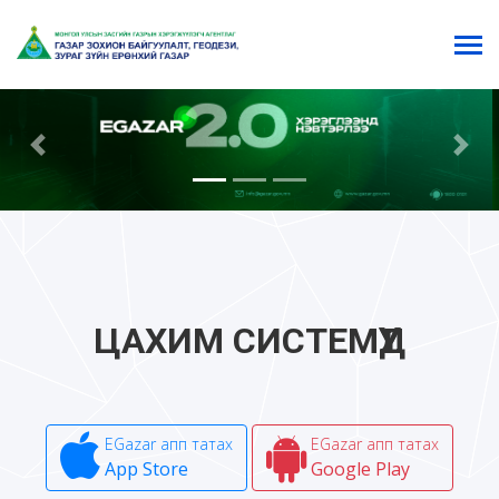
Previous
Next
ЦАХИМ СИСТЕМҮҮД
EGazar апп татах
EGazar апп татах
App Store
Google Play