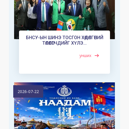
БНСУ-ЫН ШИНЭ ТОСГОН ХӨДӨЛГӨӨНИЙ
ТӨЛӨӨЛӨГЧДИЙГ ХҮЛЭ...
унших
2026-07-22