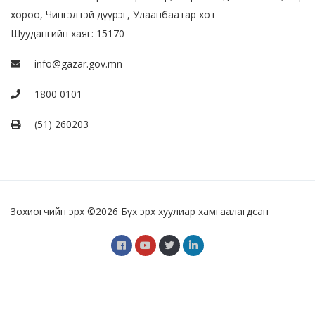
хороо, Чингэлтэй дүүрэг, Улаанбаатар хот
Шуудангийн хаяг: 15170
info@gazar.gov.mn
1800 0101
(51) 260203
Зохиогчийн эрх ©
2026 Бүх эрх хуулиар хамгаалагдсан