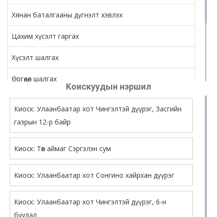
Хянан баталгааны дүгнэлт хэвлэх
Цахим хүсэлт гаргах
Хүсэлт шалгах
Өргөдөл шалгах
Kоискуудын нэршил
Төлбөрийн мэдээлэл харах
Киоск: Улаанбаатар хот Чингэлтэй дүүрэг, Засгийн
Гэрээ үүсгэх
газрын 12-р байр
Гэрчилгээ үүсгэх
Киоск: Төв аймаг Сэргэлэн сум
Киоск: Улаанбаатар хот Сонгино хайрхан дүүрэг
Киоск: Улаанбаатар хот Чингэлтэй дүүрэг, 6-н
буудал