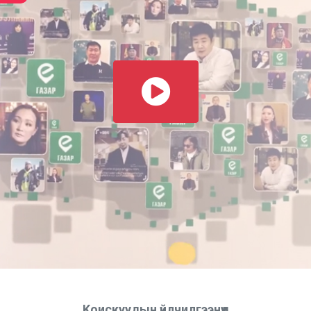
Kоискуудын үйлчилгээнүүд