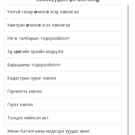
Үнэгүй газар өмчилсөн эсэр лавлагаа
Хамтран өмчилсөн эсэх лавлагаа
Нэгж талбарын тодорхойлолт
Эд хөрөнгийн эрхийн мэдүүлэг
Барьцааны тодорхойлолт
Кадастрын зураг хэвлэх
Гэрчилгээ хэвлэх
Гэрээ хэвлэх
Тооцоо нийлсэн акт
Хянан баталгааны мэдэгдэх хуудас авах