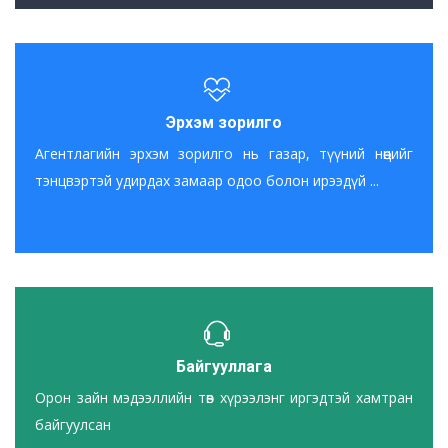
Эрхэм зорилго
Агентлагийн эрхэм зорилго нь газар, түүний нөөцийг
тэнцвэртэй удирдах замаар одоо болон ирээдүй ...
Байгууллага
Орон зайн мэдээллийн төв хүрээлэнг иргэдтэй хамтран
байгуулсан