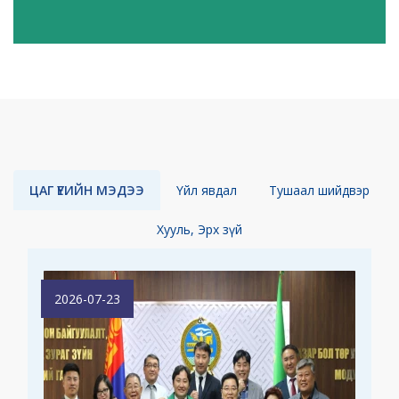
ЦАГ ҮЕИЙН МЭДЭЭ
Үйл явдал
Тушаал шийдвэр
Хууль, Эрх зүй
2026-07-23